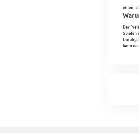
einen pä
Warum
Der Prei
Spielen 
Durchgän
kann das