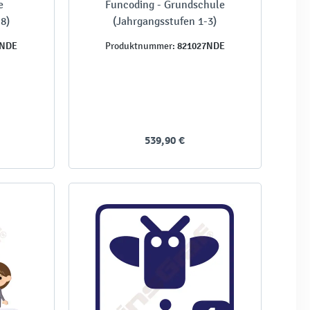
e
Funcoding - Grundschule
8)
(Jahrgangsstufen 1-3)
8NDE
821027NDE
Produktnummer:
539,90 €