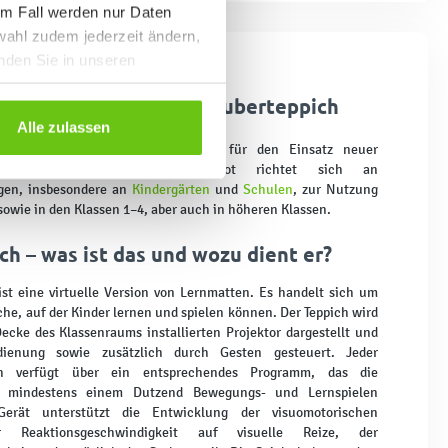
em Fall werden nur Daten
wahl zudem jederzeit ändern,
inden Sie in unseren
 Teppich für Kinder – Zauberteppich
Alle zulassen
eppich für Kinder ist ein Beispiel für den Einsatz neuer
u Bildungszwecken. Das Angebot richtet sich an
ngen, insbesondere an
Kindergärten
und
Schulen
, zur Nutzung
sowie in den Klassen 1–4, aber auch in höheren Klassen.
h – was ist das und wozu dient er?
ist eine virtuelle Version von Lernmatten. Es handelt sich um
äche, auf der Kinder lernen und spielen können. Der Teppich wird
ecke des Klassenraums installierten Projektor dargestellt und
dienung sowie zusätzlich durch Gesten gesteuert. Jeder
ich verfügt über ein entsprechendes Programm, das die
 mindestens einem Dutzend Bewegungs- und Lernspielen
Gerät unterstützt die Entwicklung der visuomotorischen
er Reaktionsgeschwindigkeit auf visuelle Reize, der