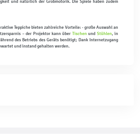
keit und natürlich der Grobmotorik. Die Spiele haben zudem
eraktive Teppiche bieten zahlreiche Vorteile: - große Auswahl an
atzersparnis – der Projektor kann über
Tischen
und
Stühlen
, in
während des Betriebs des Geräts benötigt; Dank Internetzugang
gewartet und instand gehalten werden.