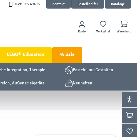
0391 505 494 25
Kontakt
Bestellhelfer
Kataloge
Konto
Merkzettel
Warenkorb
LEGO® Education
% Sale
che Integration, Therapie
Basteln und Gestalten
eich, Außenspielgeräte
Neuheiten