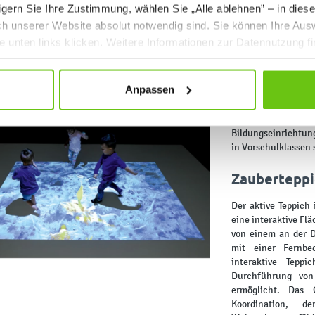
gern Sie Ihre Zustimmung, wählen Sie „Alle ablehnen” – in dies
uch unserer Website absolut notwendig sind. Sie können Ihre Aus
he unten links klicken. Weitere Informationen zur Datennutzung f
Interaktiver
Anpassen
Der interaktive T
Technologien z
Bildungseinrichtu
in Vorschulklassen 
Zauberteppic
Der aktive Teppich 
eine interaktive Fl
von einem an der D
mit einer Fernbe
interaktive Tepp
Durchführung von
ermöglicht. Das 
Koordination, d