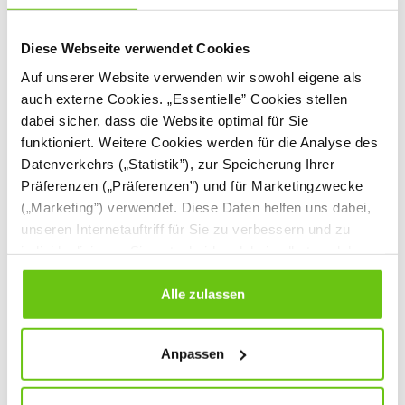
Diese Webseite verwendet Cookies
Auf unserer Website verwenden wir sowohl eigene als
auch externe Cookies. „Essentielle” Cookies stellen
dabei sicher, dass die Website optimal für Sie
funktioniert. Weitere Cookies werden für die Analyse des
Datenverkehrs („Statistik”), zur Speicherung Ihrer
Präferenzen („Präferenzen”) und für Marketingzwecke
(„Marketing”) verwendet. Diese Daten helfen uns dabei,
unseren Internetauftriff für Sie zu verbessern und zu
individualisieren. Sie entscheiden dabei selbst, welche
Lümmelmatte Natur
Sessel OTIS
Cookies Sie erlauben. Verweigern Sie Ihre Zustimmung,
200 x 120
wählen Sie „Alle ablehnen” – in diesem Fall werden nur
Alle zulassen
855237PU
Produktnummer:
Daten verarbeitet, die für den Besuch unserer Website
absolut notwendig sind. Sie können Ihre Auswahl zudem
Anpassen
1.699,90 €
jederzeit ändern, indem Sie auf die Schaltfläche unten
309,90 €
links klicken. Weitere Informationen zur Datennutzung
finden Sie in unseren
Datenschutzrichtlinien
.