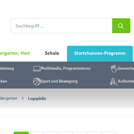
ergarten, Hort
Schule
Startchancen-Programm
pielzeug
Multimedia, Programmieren
Sensoris
cken
Sport und Bewegung
Außenber
ndergarten
Logopädie