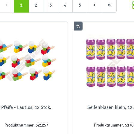
1
2
3
4
5
%
Pfeife - Lautlos, 12 Stck.
Seifenblasen klein, 12 
521257
5170
Produktnummer:
Produktnummer: