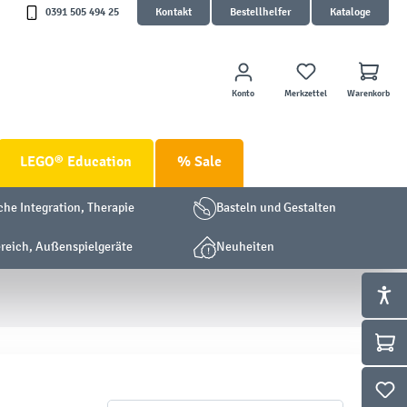
0391 505 494 25
Kontakt
Bestellhelfer
Kataloge
Konto
Merkzettel
Warenkorb
LEGO® Education
% Sale
che Integration, Therapie
Basteln und Gestalten
eich, Außenspielgeräte
Neuheiten