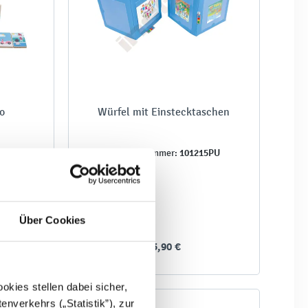
o
Würfel mit Einstecktaschen
19
101215PU
Produktnummer:
Über Cookies
15,90 €
kies stellen dabei sicher,
enverkehrs („Statistik”), zur