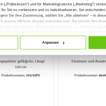
en („Präferenzen”) und für Marketingzwecke („Marketing”) verwe
ff für Sie zu verbessern und zu individualisieren. Sie entscheiden
gern Sie Ihre Zustimmung, wählen Sie „Alle ablehnen” – in dies
uch unserer Website absolut notwendig sind. Sie können Ihre Aus
he unten links klicken. Weitere Informationen zur Datennutzung f
Anpassen
iegepolster gelb/grün, Länge
Einatmen und Ausat
120 cm
101216PU
8440
Produktnummer:
Produktnummer: