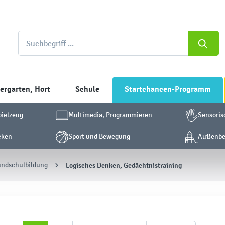
ergarten, Hort
Schule
Startchancen-Programm
pielzeug
Multimedia, Programmieren
Sensoris
cken
Sport und Bewegung
Außenber
undschulbildung
Logisches Denken, Gedächtnistraining