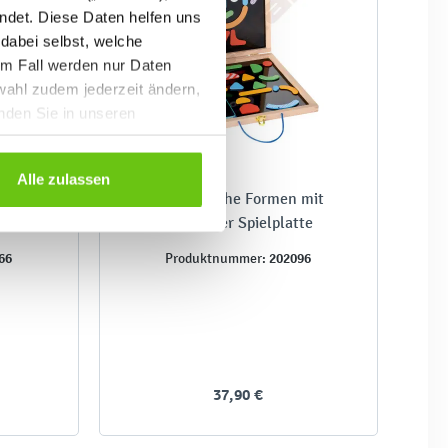
ndet. Diese Daten helfen uns
 dabei selbst, welche
em Fall werden nur Daten
wahl zudem jederzeit ändern,
inden Sie in unseren
Alle zulassen
hen
Magnetische Formen mit
schwarzer Spielplatte
66
202096
Produktnummer:
37,90 €