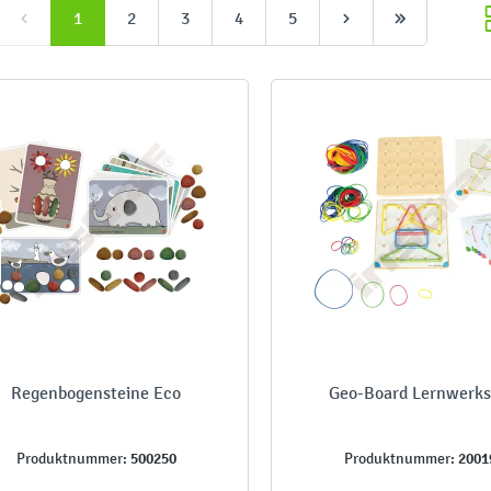
1
2
3
4
5
Regenbogensteine Eco
Geo-Board Lernwerks
500250
2001
Produktnummer:
Produktnummer: