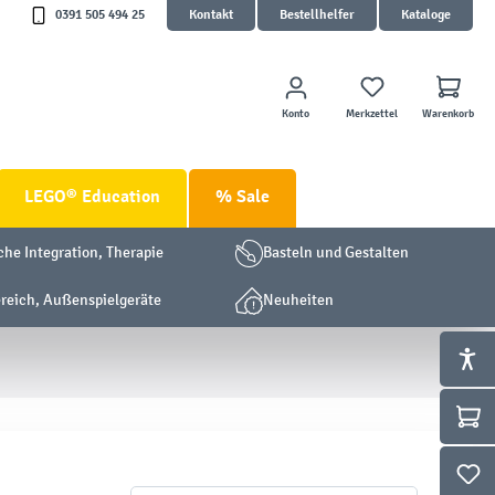
0391 505 494 25
Kontakt
Bestellhelfer
Kataloge
Konto
Merkzettel
Warenkorb
LEGO® Education
% Sale
che Integration, Therapie
Basteln und Gestalten
eich, Außenspielgeräte
Neuheiten