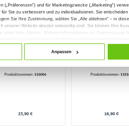
en („Präferenzen”) und für Marketingzwecke („Marketing”) verwe
ff für Sie zu verbessern und zu individualisieren. Sie entscheiden
gern Sie Ihre Zustimmung, wählen Sie „Alle ablehnen” – in dies
uch unserer Website absolut notwendig sind. Sie können Ihre Aus
he unten links klicken. Weitere Informationen zur Datennutzung f
Anpassen
Mosaik im Holzkasten
Geschickte Fingerc
116004
1161
Produktnummer:
Produktnummer:
23,90 €
16,90 €