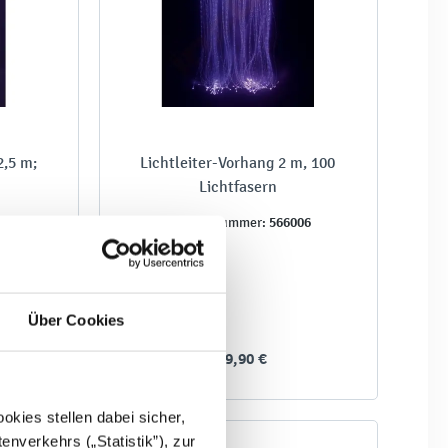
2,5 m;
Lichtleiter-Vorhang 2 m, 100
Lichtfasern
05
566006
Produktnummer:
Über Cookies
769,90 €
kies stellen dabei sicher,
enverkehrs („Statistik”), zur