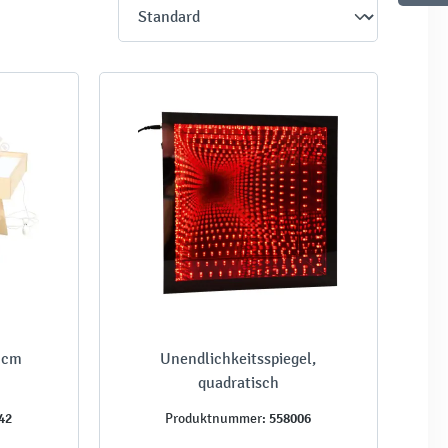
6 cm
Unendlichkeitsspiegel,
quadratisch
42
558006
Produktnummer: