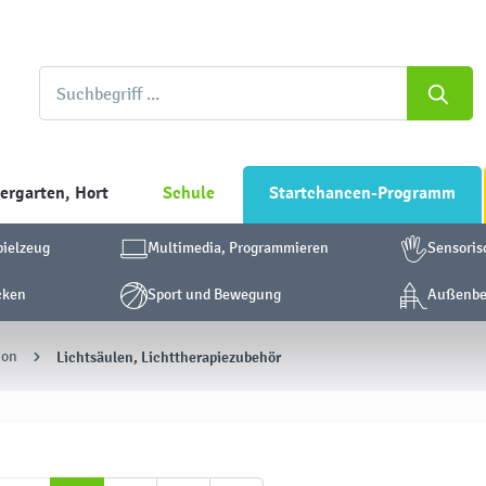
ergarten, Hort
Schule
Startchancen-Programm
pielzeug
Multimedia, Programmieren
Sensoris
cken
Sport und Bewegung
Außenber
ion
Lichtsäulen, Lichttherapiezubehör