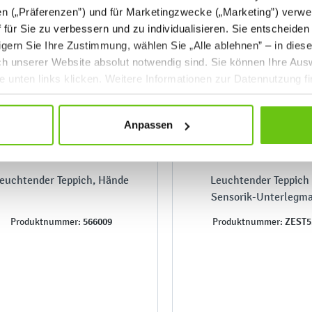
en („Präferenzen”) und für Marketingzwecke („Marketing”) verwe
ff für Sie zu verbessern und zu individualisieren. Sie entscheiden
gern Sie Ihre Zustimmung, wählen Sie „Alle ablehnen” – in dies
uch unserer Website absolut notwendig sind. Sie können Ihre Aus
he unten links klicken. Weitere Informationen zur Datennutzung f
Anpassen
euchtender Teppich, Hände
Leuchtender Teppich
Sensorik-Unterlegma
566009
ZEST5
Produktnummer:
Produktnummer: