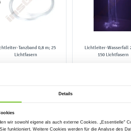
chtleiter-Tanzband 0,8 m; 25
Lichtleiter-Wasserfall 
Lichtfasern
150 Lichtfasern
566004
5660
Produktnummer:
Produktnummer:
Details
139,90 €
1.199,90 €
Cookies
n wir sowohl eigene als auch externe Cookies. „Essentielle” Coo
%
Sie funktioniert. Weitere Cookies werden für die Analyse des Dat