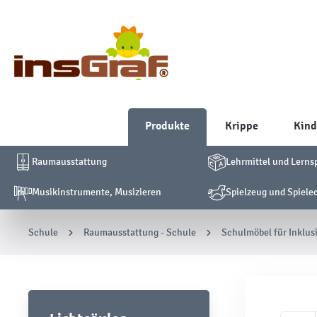
Produkte
Krippe
Kind
Raumausstattung
Lehrmittel und Lerns
Musikinstrumente, Musizieren
Spielzeug und Spiele
Schule
Raumausstattung - Schule
Schulmöbel für Inklus