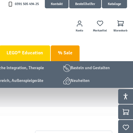
0391 505 494 25
Kontakt
Bestellhelfer
Kataloge
Konto
Merkzettel
Warenkorb
LEGO® Education
% Sale
che Integration, Therapie
Basteln und Gestalten
eich, Außenspielgeräte
Neuheiten