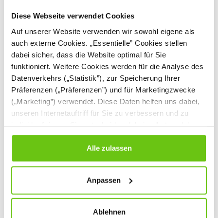
Diese Webseite verwendet Cookies
Auf unserer Website verwenden wir sowohl eigene als
auch externe Cookies. „Essentielle” Cookies stellen
dabei sicher, dass die Website optimal für Sie
funktioniert. Weitere Cookies werden für die Analyse des
Datenverkehrs („Statistik”), zur Speicherung Ihrer
Präferenzen („Präferenzen”) und für Marketingzwecke
(„Marketing”) verwendet. Diese Daten helfen uns dabei,
unseren Internetauftriff für Sie zu verbessern und zu
USB-Stick 32 GB, 1
individualisieren. Sie entscheiden dabei selbst, welche
Schnittstelle
Cookies Sie erlauben. Verweigern Sie Ihre Zustimmung,
085692
Produktnummer:
wählen Sie „Alle ablehnen” – in diesem Fall werden nur
Alle zulassen
Daten verarbeitet, die für den Besuch unserer Website
absolut notwendig sind. Sie können Ihre Auswahl zudem
9,90 €
Anpassen
jederzeit ändern, indem Sie auf die Schaltfläche unten
links klicken. Weitere Informationen zur Datennutzung
finden Sie in unseren
Datenschutzrichtlinien
.
Ablehnen