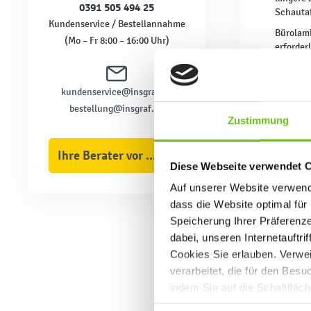
0391 505 494 25
Schautaf
Kundenservice / Bestellannahme
Bürolami
(Mo – Fr 8:00 – 16:00 Uhr)
erforder
von Verw
Erstellu
kundenservice@insgraf.de
Eines de
bestellung@insgraf.de
Formate 
Zustimmung
Schutzgr
Kaltlami
Ihre Berater vor Ort
Ein zusä
Diese Webseite verwendet 
Grundleg
Leistung
Auf unserer Website verwende
dass die Website optimal für 
Bei der 
sollte a
Speicherung Ihrer Präferenz
mit fort
dabei, unseren Internetauftri
Cookies Sie erlauben. Verwei
Die Wahl
Heimgebr
verarbeitet, die für den Bes
insGraf 
indem Sie auf die Schaltfläc
Datenschutzrichtlinien
.