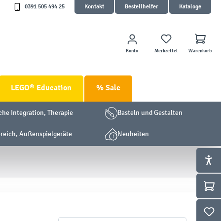
0391 505 494 25
Kontakt
Bestellhelfer
Kataloge
Konto
Merkzettel
Warenkorb
LEGO® Education
% Sale
che Integration, Therapie
Basteln und Gestalten
eich, Außenspielgeräte
Neuheiten