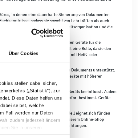
Büros, in denen eine dauerhafte Sicherung von Dokumenten
n Fachkenntnisse, sodass sie sowohl von Lehrkräften als auch
unterstützen Laminiergeräte die Arbeitsorganisation und die
verarbeitenden Dokumente. Häufig werden Geräte für die
Auch die maximale Folienstärke spielt eine Rolle, da sie den
Über Cookies
minat. Laminiergeräte können entweder mit Heiß- oder
lseitigkeit.
it erhöht und bei falschem Einlegen des Dokuments unterstützt.
d in stark frequentierten Bereichen Geräte mit höherer
kies stellen dabei sicher,
enverkehrs („Statistik”), zur
 oder Metall, was die Haltbarkeit des Geräts beeinflusst. Zudem
 da es die Präzision und den Bedienkomfort bestimmt. Geräte
ndet. Diese Daten helfen uns
bilität der Arbeitsparameter.
 dabei selbst, welche
em Fall werden nur Daten
Einsatzbereich ab – ein anderes Modell eignet sich für den
istungsstellen oder große Büros. In unserem Online-Shop
wahl zudem jederzeit ändern,
hließlich der Nutzung in Bildungseinrichtungen.
inden Sie in unseren