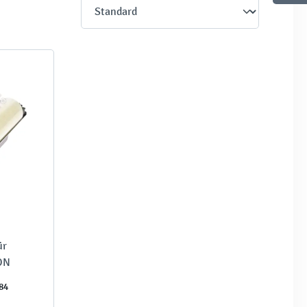
ür
RON
84