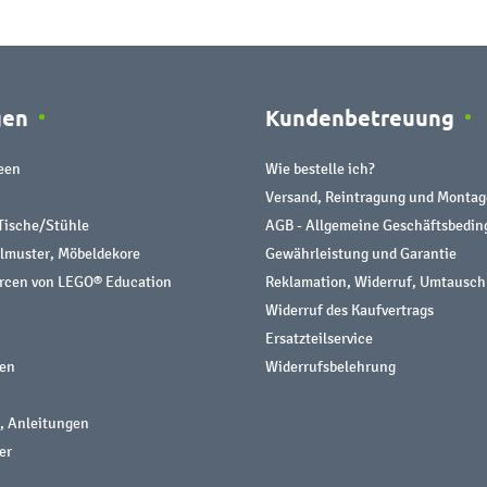
gen
Kundenbetreuung
een
Wie bestelle ich?
Versand, Reintragung und Montag
Tische/Stühle
AGB - Allgemeine Geschäftsbedi
almuster, Möbeldekore
Gewährleistung und Garantie
urcen von LEGO® Education
Reklamation, Widerruf, Umtausch
Widerruf des Kaufvertrags
Ersatzteilservice
nen
Widerrufsbelehrung
, Anleitungen
er