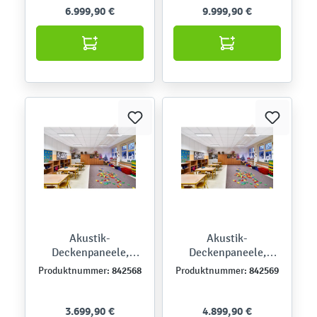
6.999,90 €
9.999,90 €
Akustik-
Akustik-
Deckenpaneele,
Deckenpaneele,
Ecophon Gedina A -
Ecophon Gedina A -
842568
842569
Produktnummer:
Produktnummer:
Set für Räume bis 50
Set für Räume bis 75
m²
m²
3.699,90 €
4.899,90 €