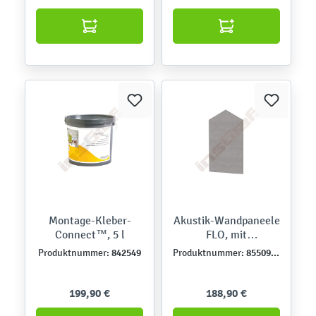
Montage-Kleber-
Akustik-Wandpaneele
Connect™, 5 l
FLO, mit
Bahamabezug, D
842549
855092-1
Produktnummer:
Produktnummer:
199,90 €
188,90 €