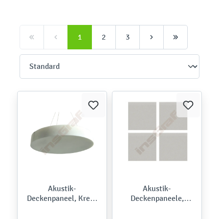
1
2
3
Akustik-
Akustik-
Deckenpaneel, Kreis,
Deckenpaneele,
Stärke 10,5 cm
Ecophon Solo Square,
120 x 120 cm, 4 Stck.,