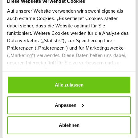
Diese Webseite verwendet Cookies
Auf unserer Website verwenden wir sowohl eigene als
auch externe Cookies. „Essentielle” Cookies stellen
dabei sicher, dass die Website optimal für Sie
funktioniert. Weitere Cookies werden für die Analyse des
Datenverkehrs („Statistik”), zur Speicherung Ihrer
Präferenzen („Präferenzen”) und für Marketingzwecke
(„Marketing”) verwendet. Diese Daten helfen uns dabei,
unseren Internetauftriff für Sie zu verbessern und zu
Akustik-Wandpaneele
Akustik-Wandpaneele
individualisieren. Sie entscheiden dabei selbst, welche
Stilla, Set Lyra 7
Stilla, Set Lyra 6
Cookies Sie erlauben. Verweigern Sie Ihre Zustimmung,
842230-7
842230-6
Produktnummer:
Produktnummer:
wählen Sie „Alle ablehnen” – in diesem Fall werden nur
Alle zulassen
Daten verarbeitet, die für den Besuch unserer Website
189,90 €
189,90 €
absolut notwendig sind. Sie können Ihre Auswahl zudem
Anpassen
jederzeit ändern, indem Sie auf die Schaltfläche unten
links klicken. Weitere Informationen zur Datennutzung
finden Sie in unseren
Datenschutzrichtlinien
.
Ablehnen