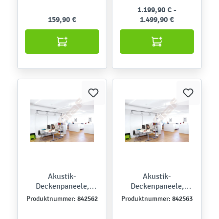
mit Klammern
1.199,90 € -
159,90 €
1.499,90 €
Akustik-
Akustik-
Deckenpaneele,
Deckenpaneele,
Ecophon Master F -
Ecophon Master F -
842562
842563
Produktnummer:
Produktnummer:
Set für Räume bis 50
Set für Räume bis 75
m²
m²