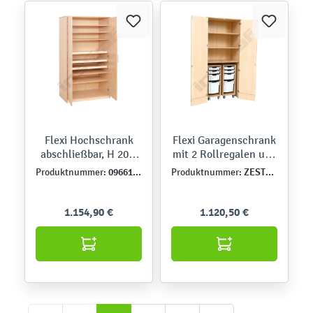
Flexi Hochschrank
Flexi Garagenschrank
abschließbar, H 203,
mit 2 Rollregalen und
mit ausziehbaren
Behältern,
096611K
ZEST6046
Produktnummer:
Produktnummer:
Böden
abschließbar
1.154,90 €
1.120,50 €