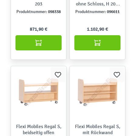
203
ohne Schloss, H 203,
mit ausziehbaren
098338
096611
Produktnummer:
Produktnummer:
Böden
871,90 €
1.102,90 €
Flexi Mobiles Regal S,
Flexi Mobiles Regal S,
beidseitig offen
mit Rückwand