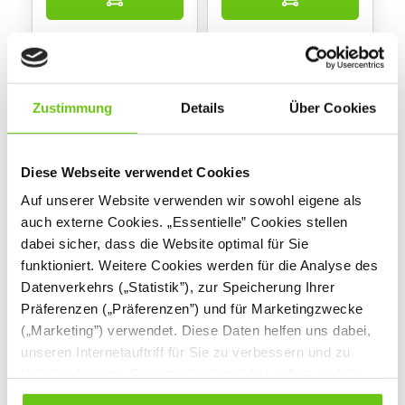
Zustimmung
Details
Über Cookies
Diese Webseite verwendet Cookies
Auf unserer Website verwenden wir sowohl eigene als
auch externe Cookies. „Essentielle” Cookies stellen
dabei sicher, dass die Website optimal für Sie
Trocknungswagen
Flexi Hochschrank
ohne Schloss, H 203,
funktioniert. Weitere Cookies werden für die Analyse des
mit Fach für
133145
098339
Datenverkehrs („Statistik”), zur Speicherung Ihrer
Produktnummer:
Produktnummer:
Kunststoffbehälter
Präferenzen („Präferenzen”) und für Marketingzwecke
(„Marketing”) verwendet. Diese Daten helfen uns dabei,
199,90 €
829,90 €
unseren Internetauftriff für Sie zu verbessern und zu
individualisieren. Sie entscheiden dabei selbst, welche
Cookies Sie erlauben. Verweigern Sie Ihre Zustimmung,