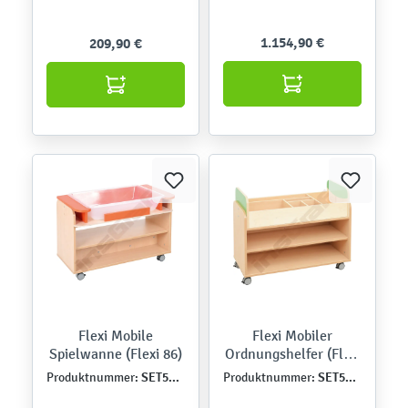
Türen weiß
1.154,90 €
209,90 €
Flexi Mobile
Flexi Mobiler
Spielwanne (Flexi 86)
Ordnungshelfer (Flexi
18)
SET5176
SET5097
Produktnummer:
Produktnummer: