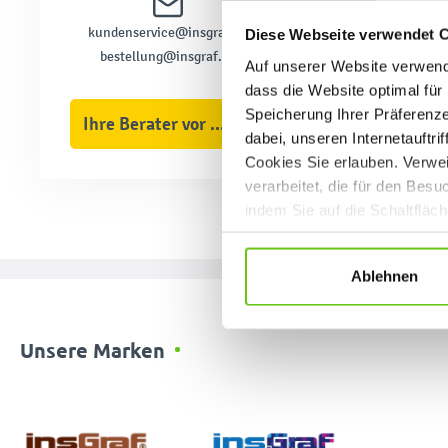
kundenservice@insgraf.de
Diese Webseite verwendet 
bestellung@insgraf.de
Auf unserer Website verwende
dass die Website optimal für 
Speicherung Ihrer Präferenz
Ihre Berater vor Ort
dabei, unseren Internetauftri
Cookies Sie erlauben. Verwei
verarbeitet, die für den Bes
indem Sie auf die Schaltfläc
Datenschutzrichtlinien
.
Ablehnen
Unsere Marken