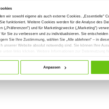
Cookies
n wir sowohl eigene als auch externe Cookies. „Essentielle” Coo
Sie funktioniert. Weitere Cookies werden für die Analyse des Dat
en („Präferenzen”) und für Marketingzwecke („Marketing”) verwe
ff für Sie zu verbessern und zu individualisieren. Sie entscheiden
gern Sie Ihre Zustimmung, wählen Sie „Alle ablehnen” – in dies
uch unserer Website absolut notwendig sind. Sie können Ihre Aus
he unten links klicken. Weitere Informationen zur Datennutzung f
Anpassen