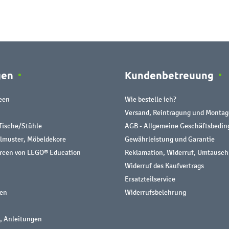
gen
Kundenbetreuung
een
Wie bestelle ich?
Versand, Reintragung und Montag
Tische/Stühle
AGB - Allgemeine Geschäftsbedi
almuster, Möbeldekore
Gewährleistung und Garantie
urcen von LEGO® Education
Reklamation, Widerruf, Umtausch
Widerruf des Kaufvertrags
Ersatzteilservice
nen
Widerrufsbelehrung
, Anleitungen