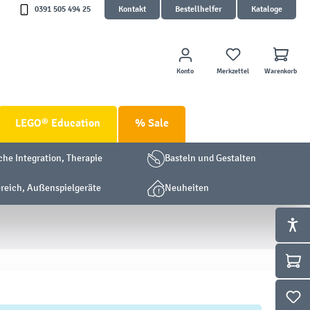
0391 505 494 25
Kontakt
Bestellhelfer
Kataloge
Konto
Merkzettel
Warenkorb
LEGO® Education
% Sale
che Integration, Therapie
Basteln und Gestalten
eich, Außenspielgeräte
Neuheiten