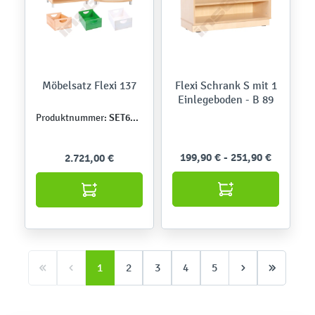
Möbelsatz Flexi 137
Flexi Schrank S mit 1
Einlegeboden - B 89
SET6582
Produktnummer:
199,90 € - 251,90 €
2.721,00 €
1
2
3
4
5