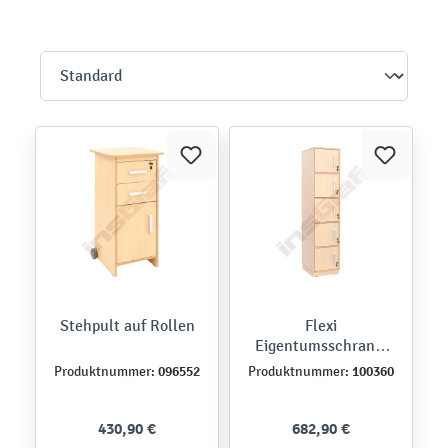
Stehpult auf Rollen
Flexi
Eigentumsschrank,
abschließbar, schmal
096552
100360
Produktnummer:
Produktnummer:
430,90 €
682,90 €