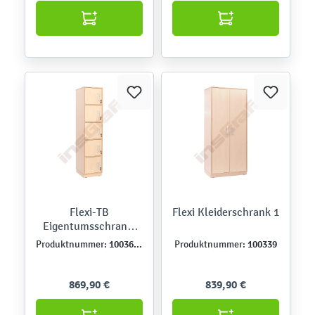
Flexi-TB
Flexi Kleiderschrank 1
Eigentumsschrank,
abschließbar, schmal,
100360TJ
100339
Produktnummer:
Produktnummer:
Ahorn-Jylland-TB
869,90 €
839,90 €