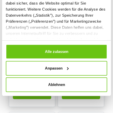
dabei sicher, dass die Website optimal für Sie
funktioniert. Weitere Cookies werden für die Analyse des
Datenverkehrs („Statistik”), zur Speicherung Ihrer
Präferenzen („Präferenzen”) und für Marketingzwecke
(„Marketing”) verwendet. Diese Daten helfen uns dabei,
unseren Internetauftriff für Sie zu verbessern und zu
individualisieren. Sie entscheiden dabei selbst, welche
Cookies Sie erlauben. Verweigern Sie Ihre Zustimmung,
wählen Sie „Alle ablehnen” – in diesem Fall werden nur
Alle zulassen
Robinio
Kletternetz Zelt,
Daten verarbeitet, die für den Besuch unserer Website
Klettersechseck
blau-rot
absolut notwendig sind. Sie können Ihre Auswahl zudem
NV6879
NV4318MP
Produktnummer:
Produktnummer:
Anpassen
jederzeit ändern, indem Sie auf die Schaltfläche unten
links klicken. Weitere Informationen zur Datennutzung
6.099,00 €
1.899,00 €
finden Sie in unseren
Datenschutzrichtlinien
.
Ablehnen