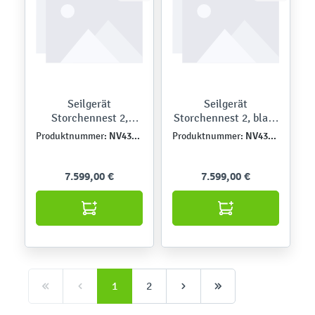
Seilgerät
Seilgerät
Storchennest 2,
Storchennest 2, blau-
schwarz-grau
orange
NV4369Z-5F
NV4369Z-2G
Produktnummer:
Produktnummer:
7.599,00 €
7.599,00 €
1
2