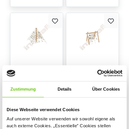
Robinio Kleine
Robinio
Pyramide
Kletternetzkombinati
on
NV6858
NV6863
Produktnummer:
Produktnummer:
Zustimmung
Details
Über Cookies
3.599,00 €
3.399,00 €
Diese Webseite verwendet Cookies
Auf unserer Website verwenden wir sowohl eigene als
auch externe Cookies. „Essentielle” Cookies stellen