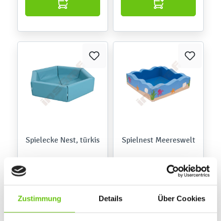
Spielecke Nest, türkis
Spielnest Meereswelt
101966PU
855212PU
Produktnummer:
Produktnummer:
1.007,40 €
545,90 €
Zustimmung
Details
Über Cookies