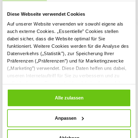
Diese Webseite verwendet Cookies
Auf unserer Website verwenden wir sowohl eigene als
auch externe Cookies. „Essentielle” Cookies stellen
dabei sicher, dass die Website optimal für Sie
funktioniert. Weitere Cookies werden für die Analyse des
Datenverkehrs („Statistik”), zur Speicherung Ihrer
Präferenzen („Präferenzen”) und für Marketingzwecke
(„Marketing”) verwendet. Diese Daten helfen uns dabei,
unseren Internetauftriff für Sie zu verbessern und zu
individualisieren. Sie entscheiden dabei selbst, welche
Cookies Sie erlauben. Verweigern Sie Ihre Zustimmung,
wählen Sie „Alle ablehnen” – in diesem Fall werden nur
Alle zulassen
Daten verarbeitet, die für den Besuch unserer Website
absolut notwendig sind. Sie können Ihre Auswahl zudem
Anpassen
jederzeit ändern, indem Sie auf die Schaltfläche unten
links klicken. Weitere Informationen zur Datennutzung
finden Sie in unseren
Datenschutzrichtlinien
.