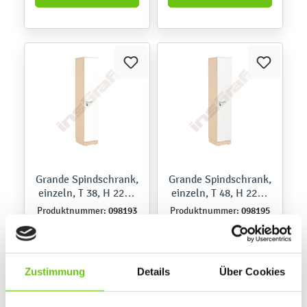
Grande Spindschrank,
Grande Spindschrank,
einzeln, T 38, H 223 -
einzeln, T 48, H 223 -
Ahorn Jylland, Tür
Ahorn Jylland, Tür
098193
098195
Produktnummer:
Produktnummer:
weiß
weiß
356,90 €
377,90 €
Zustimmung
Details
Über Cookies