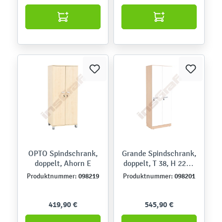
OPTO Spindschrank,
Grande Spindschrank,
doppelt, Ahorn E
doppelt, T 38, H 223 -
Ahorn Jylland, Türen
098219
098201
Produktnummer:
Produktnummer:
weiß
419,90 €
545,90 €