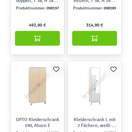
doppelt, T 38, H 187 -
einzeln, T 38, H 187 -
Ahorn Jylland, Türen
Ahorn Jylland, Tür
098197
098189
Produktnummer:
Produktnummer:
weiß
weiß
493,90 €
314,90 €
OPTO Kleiderschrank
Kleiderschrank L mit
190, Ahorn E
2 Fächern, weiß-
graue Türen