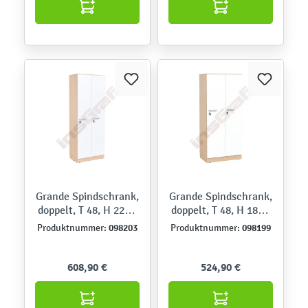
Grande Spindschrank,
Grande Spindschrank,
doppelt, T 48, H 223 -
doppelt, T 48, H 187 -
Ahorn Jylland, Türen
Ahorn Jylland, Türen
098203
098199
Produktnummer:
Produktnummer:
weiß
weiß
608,90 €
524,90 €