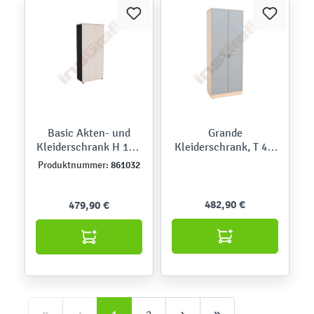
Basic Akten- und
Grande
Kleiderschrank H 183,
Kleiderschrank, T 48,
anthrazit-Front
H 223 - Türen grau
861032
Produktnummer:
Akazie
482,90 €
479,90 €