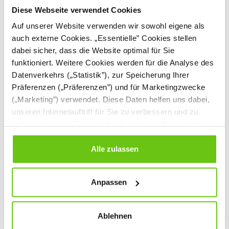
Diese Webseite verwendet Cookies
Auf unserer Website verwenden wir sowohl eigene als
auch externe Cookies. „Essentielle” Cookies stellen
dabei sicher, dass die Website optimal für Sie
funktioniert. Weitere Cookies werden für die Analyse des
Datenverkehrs („Statistik”), zur Speicherung Ihrer
Präferenzen („Präferenzen”) und für Marketingzwecke
(„Marketing”) verwendet. Diese Daten helfen uns dabei,
unseren Internetauftriff für Sie zu verbessern und zu
Grande Spindschrank,
Grande
individualisieren. Sie entscheiden dabei selbst, welche
einzeln, T 48, H 187 -
Kleiderschrank, T 48,
Cookies Sie erlauben. Verweigern Sie Ihre Zustimmung,
Ahorn Jylland, Tür
H 223 - Ahorn
098191
098428
Produktnummer:
Produktnummer:
wählen Sie „Alle ablehnen” – in diesem Fall werden nur
Alle zulassen
weiß
Jylland-weiß
Daten verarbeitet, die für den Besuch unserer Website
absolut notwendig sind. Sie können Ihre Auswahl zudem
346,90 €
482,90 €
Anpassen
jederzeit ändern, indem Sie auf die Schaltfläche unten
links klicken. Weitere Informationen zur Datennutzung
finden Sie in unseren
Datenschutzrichtlinien
.
Ablehnen