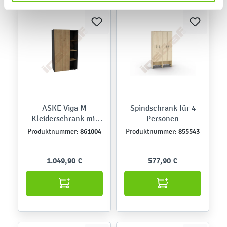
ASKE Viga M
Spindschrank für 4
Kleiderschrank mit
Personen
Regalteil
861004
855543
Produktnummer:
Produktnummer:
1.049,90 €
577,90 €