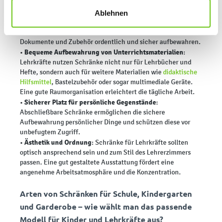
finden Sie in unseren
Datenschutzrichtlinien
.
Schränke für Lehrkräfte sind ein unverzichtbarer Bestandteil
Ablehnen
der
Ausstattung
jedes
Lehrerzimmers
. Mit passenden Möbeln
können Lehrkräfte Unterrichtsmaterialien, Bücher,
Dokumente und Zubehör ordentlich und sicher aufbewahren.
Bequeme Aufbewahrung von Unterrichtsmaterialien
•
:
Lehrkräfte nutzen Schränke nicht nur für Lehrbücher und
Hefte, sondern auch für weitere Materialien wie
didaktische
Hilfsmittel
, Bastelzubehör oder sogar multimediale Geräte.
Eine gute Raumorganisation erleichtert die tägliche Arbeit.
Sicherer Platz für persönliche Gegenstände
•
:
Abschließbare Schränke ermöglichen die sichere
Aufbewahrung persönlicher Dinge und schützen diese vor
unbefugtem Zugriff.
Ästhetik und Ordnung
•
: Schränke für Lehrkräfte sollten
optisch ansprechend sein und zum Stil des Lehrerzimmers
passen. Eine gut gestaltete Ausstattung fördert eine
angenehme Arbeitsatmosphäre und die Konzentration.
Arten von Schränken für Schule, Kindergarten
und Garderobe – wie wählt man das passende
Modell für Kinder und Lehrkräfte aus?