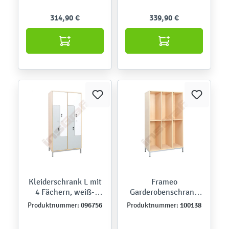
314,90 €
339,90 €
Kleiderschrank L mit
Frameo
4 Fächern, weiß-
Garderobenschrank
graue Türen
mit Metallbeinen,
096756
100138
Produktnummer:
Produktnummer:
Ahorn Jylland, 6
Fächer