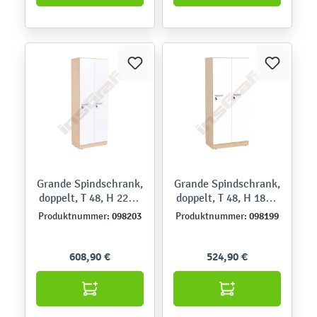
Grande Spindschrank,
Grande Spindschrank,
doppelt, T 48, H 223 -
doppelt, T 48, H 187 -
Ahorn Jylland, Türen
Ahorn Jylland, Türen
098203
098199
Produktnummer:
Produktnummer:
weiß
weiß
608,90 €
524,90 €