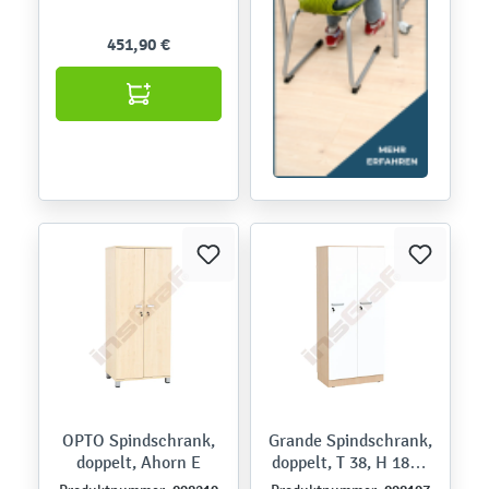
451,90 €
OPTO Spindschrank,
Grande Spindschrank,
doppelt, Ahorn E
doppelt, T 38, H 187 -
Ahorn Jylland, Türen