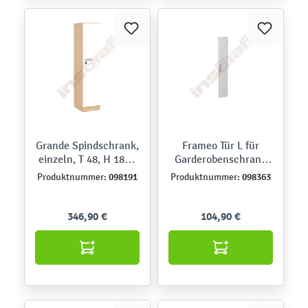
Grande Spindschrank,
Frameo Tür L für
einzeln, T 48, H 187 -
Garderobenschrank
Ahorn Jylland, Tür
100157 und 098362 -
098191
098363
Produktnummer:
Produktnummer:
weiß
weiß
346,90 €
104,90 €