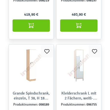
098219
098197
Produktnummer:
Produktnummer:
weiß
419,90 €
493,90 €
Grande Spindschrank,
Kleiderschrank L mit
einzeln, T 38, H 187 -
2 Fächern, weiß-
Ahorn Jylland, Tür
graue Türen
098189
096755
Produktnummer:
Produktnummer:
weiß