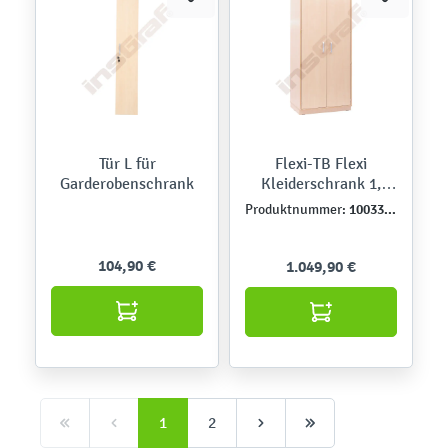
Tür L für
Flexi-TB Flexi
Garderobenschrank
Kleiderschrank 1,
Ahorn-Jylland-TB
100339TJ
Produktnummer:
104,90 €
1.049,90 €
1
2