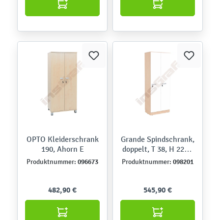
OPTO Kleiderschrank
Grande Spindschrank,
190, Ahorn E
doppelt, T 38, H 223 -
Ahorn Jylland, Türen
096673
098201
Produktnummer:
Produktnummer:
weiß
482,90 €
545,90 €