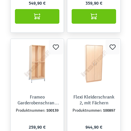
549,90 €
359,90 €
Frameo
Flexi Kleiderschrank
Garderobenschrank
2, mit Fächern
mit Metallbeinen,
100139
100897
Produktnummer:
Produktnummer:
Ahorn Jylland, 4
Fächer
259,90 €
944,90 €