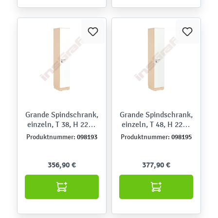
Grande Spindschrank,
Grande Spindschrank,
einzeln, T 38, H 223 -
einzeln, T 48, H 223 -
Ahorn Jylland, Tür
Ahorn Jylland, Tür
098193
098195
Produktnummer:
Produktnummer:
weiß
weiß
356,90 €
377,90 €