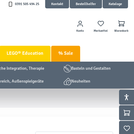
0391 505 494 25
Kontakt
Bestellhelfer
Kataloge
Konto
Merkzettel
Warenkorb
LEGO® Education
% Sale
che Integration, Therapie
Basteln und Gestalten
eich, Außenspielgeräte
Neuheiten