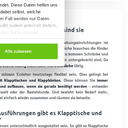
ndet. Diese Daten helfen uns
 dabei selbst, welche
em Fall werden nur Daten
wahl zudem jederzeit ändern,
schen und Klappbänken sind sie
inden Sie in unseren
flexibel
Kindertagesstätten und anderen Erziehungseinrichtungen ist
rfluss vorhanden. Den Großteil der Fläche brauchen die Kinder
Alle zulassen
zlich gibt es Sitz- und Leseecken. Hinzu kommen Schränke und
pielzeug, Bücher und andere Utensilien untergebracht sind. Da
d Stühle häufig nicht mehr viel Stellfläche
übrig.
müssen Erzieher heutzutage flexibel sein. Dies gelingt bei
it Klapptischen und Klappbänken
immer
. Diese können Sie
und aufbauen, wenn sie gerade benötigt werden
– entweder
szeit oder der Bastelstunde. Und besteht kein Bedarf mehr,
el einfach wieder zusammen und räumen sie beiseite.
Ausführungen gibt es Klapptische und
?
nen unterschiedlich ausgestaltet sein. So gibt es Klapptische