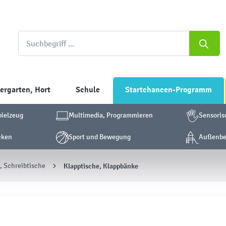
ergarten, Hort
Schule
Startchancen-Programm
pielzeug
Multimedia, Programmieren
Sensoris
cken
Sport und Bewegung
Außenber
, Schreibtische
Klapptische, Klappbänke