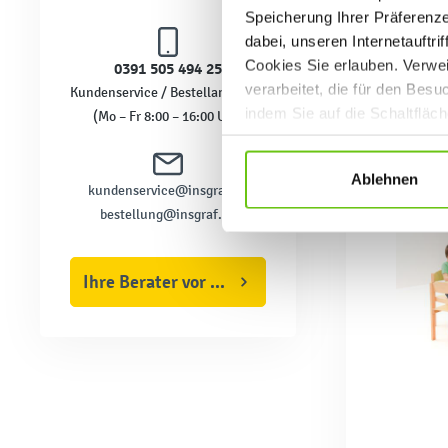
Speicherung Ihrer Präferenz
dabei, unseren Internetauftri
Cookies Sie erlauben. Verwei
0391 505 494 25
verarbeitet, die für den Bes
Kundenservice / Bestellannahme
indem Sie auf die Schaltfläc
(Mo – Fr 8:00 – 16:00 Uhr)
Datenschutzrichtlinien
.
Ablehnen
kundenservice@insgraf.de
bestellung@insgraf.de
Ihre Berater vor Ort