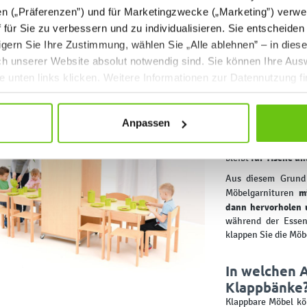
en („Präferenzen”) und für Marketingzwecke („Marketing”) verwe
ff für Sie zu verbessern und zu individualisieren. Sie entscheiden
gern Sie Ihre Zustimmung, wählen Sie „Alle ablehnen” – in dies
uch unserer Website absolut notwendig sind. Sie können Ihre Aus
Mit Klappti
he unten links klicken. Weitere Informationen zur Datennutzung f
unglaublich 
In Kindergärten, 
selten Platz im Übe
Anpassen
zum Spielen, zusät
Regale, in denen S
für Tische un
bleibt
Aus diesem Grund 
m
Möbelgarnituren
dann hervorholen 
während der Essen
klappen Sie die Möb
In welchen 
Klappbänke
Klappbare Möbel kön