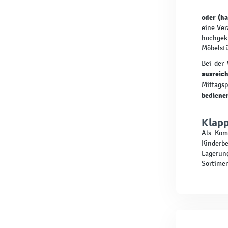
oder (ha
eine Ver
hochgek
Möbelstü
Bei der 
ausreich
Mittags
bedienen
Klapp
Als Komp
Kinderb
Lagerung
Sortimen