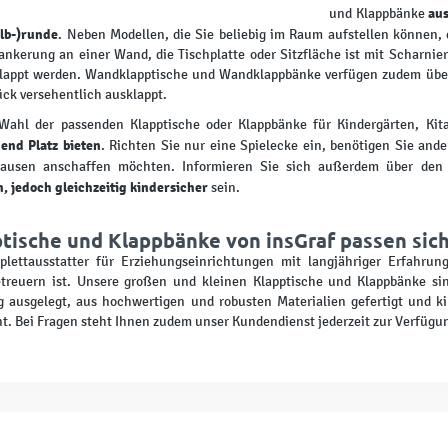
aus
und Klappbänke
lb-)runde
. Neben Modellen, die Sie beliebig im Raum aufstellen können, 
ankerung an einer Wand, die Tischplatte oder Sitzfläche ist mit Scharnie
lappt werden. Wandklapptische und Wandklappbänke verfügen zudem über 
ck versehentlich ausklappt.
Wahl der passenden Klapptische oder Klappbänke für Kindergärten, Kita
end Platz bieten
. Richten Sie nur eine Spielecke ein, benötigen Sie ande
pausen anschaffen möchten. Informieren Sie sich außerdem über den
, jedoch gleichzeitig kindersicher
sein.
tische und Klappbänke von insGraf passen sich
lettausstatter für Erziehungseinrichtungen mit langjähriger Erfahrung 
etreuern ist. Unsere großen und kleinen Klapptische und Klappbänke si
 ausgelegt, aus hochwertigen und robusten Materialien gefertigt und k
t. Bei Fragen steht Ihnen zudem unser Kundendienst jederzeit zur Verfügu