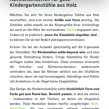
Kindergartenstühle aus Holz
Möchten Sie sich für Ihren Kindergarten Stühle aus Holz
Größe und Form
anschaffen, sind erst einmal
wichtig. Die
Sitzhöhe sollte sowohl an die Körpergröße Ihrer Schützlinge
als auch an die Höhe der vorhandenen
Tische
angepasst sein.
wenn die Holzstühle stapelbar sind
Zudem ist es praktisch,
–
so können Sie sie bei Bedarf platzsparend verstauen.
Achten Sie bei der Auswahl gleichzeitig auf die Ergonomie
Rückenlehne sollte bequem sein
der Sitzmöbel. Die
und eine
gesunde Sitzhaltung fördern. Einige Holzstühle für Kinder
verfügen zudem über Armlehnen. Diese entlasten einerseits
die Schulter- und Rückenmuskulatur, andererseits
verhindern sie, dass die Kleinen seitlich von der Sitzfläche
rutschen, wenn sie mal herumzappeln. Allerdings sind Stühle
mit Armlehnen in der Regel keine Stapelstühle.
hinsichtlich Form und
Das Design der Kinderholzstühle sollte
Farbe gut zum Raum bzw. Bereich passen
, in dem sie stehen
– insbesondere zu den Tischen, an denen sie eingesetzt
werden. Viele Hersteller bieten hierfür vorgefertigte
Tisch-
Stuhl-Sets
, die von vornherein optimal aufeinander