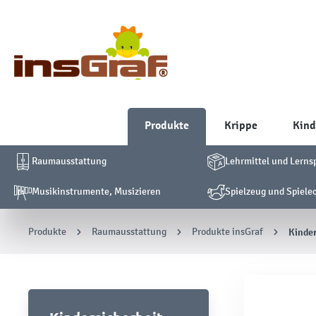
Produkte
Krippe
Kind
Raumausstattung
Lehrmittel und Lerns
Musikinstrumente, Musizieren
Spielzeug und Spiele
Produkte
Raumausstattung
Produkte insGraf
Kinder