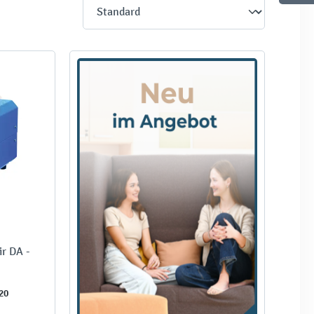
r DA -
20