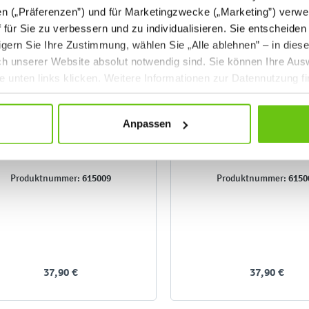
en („Präferenzen”) und für Marketingzwecke („Marketing”) verwe
ff für Sie zu verbessern und zu individualisieren. Sie entscheiden
gern Sie Ihre Zustimmung, wählen Sie „Alle ablehnen” – in dies
uch unserer Website absolut notwendig sind. Sie können Ihre Aus
he unten links klicken. Weitere Informationen zur Datennutzung f
Anpassen
Stabiler Ecken- und
Stabiler Ecken- un
Kantenschutz, grau
Kantenschutz, ro
615009
6150
Produktnummer:
Produktnummer:
37,90 €
37,90 €