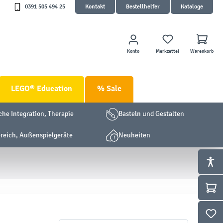
0391 505 494 25
Kontakt
Bestellhelfer
Kataloge
Konto
Merkzettel
Warenkorb
LEGO® Education
% Sale
che Integration, Therapie
Basteln und Gestalten
eich, Außenspielgeräte
Neuheiten