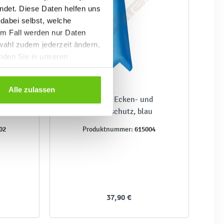
ndet. Diese Daten helfen uns
 dabei selbst, welche
em Fall werden nur Daten
wahl zudem jederzeit ändern,
inden Sie in unseren
Alle zulassen
d
Stabiler Ecken- und
t
Kantenschutz, blau
02
615004
Produktnummer:
37,90 €