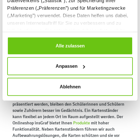
Datenverkehrs („Statistik”), zur Speicherung Ihrer
Präferenzen („Präferenzen”) und für Marketingzwecke
(„Marketing”) verwendet. Diese Daten helfen uns dabei,
unseren Internetauftriff für Sie zu verbessern und zu
Schulische Kartenständer und
individualisieren. Sie entscheiden dabei selbst, welche
Cookies Sie erlauben. Verweigern Sie Ihre Zustimmung,
Aufhängungen für Karten
wählen Sie „Alle ablehnen” – in diesem Fall werden nur
Alle zulassen
Daten verarbeitet, die für den Besuch unserer Website
Ein schulischer Kartenständer oder eine Aufhängung für
Karten bzw. Lehrtafeln gehört zur Grundausstattung aller
absolut notwendig sind. Sie können Ihre Auswahl zudem
Anpassen
Klassenräume und Hörsäle – nicht nur für Geografie und
jederzeit ändern, indem Sie auf die Schaltfläche unten
Geschichte, sondern auch für Biologie oder Sprachunterricht.
links klicken. Weitere Informationen zur Datennutzung
Sie ermöglichen es, den Unterricht abwechslungsreicher zu
finden Sie in unseren
Datenschutzrichtlinien
.
gestalten und Inhalte anschaulicher zu vermitteln.
Ablehnen
Informationen, die von einer Lehrkraft mit Unterstützung
von
Tafel
, Karten oder zusätzlichen farbigen Lehrtafeln
präsentiert werden, bleiben den Schülerinnen und Schülern
sowie Zuhörern besser im Gedächtnis. Ein Kartenständer
kann flexibel an jedem Ort im Raum aufgestellt werden. Der
Onlineshop insGraf bietet Ihnen
Produkte
mit hoher
Funktionalität. Neben Kartenständern führen wir auch
Aufbewahrungslösungen, die Karten schützen und sie vor