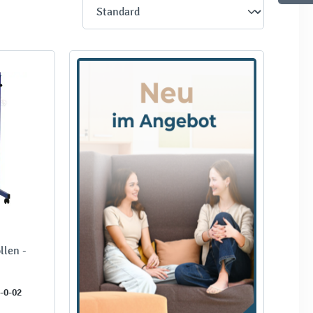
llen -
-0-02