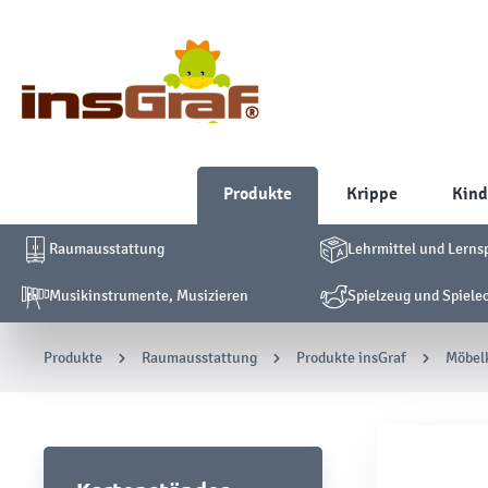
Produkte
Krippe
Kind
Raumausstattung
Lehrmittel und Lerns
Musikinstrumente, Musizieren
Spielzeug und Spiele
Produkte
Raumausstattung
Produkte insGraf
Möbelk