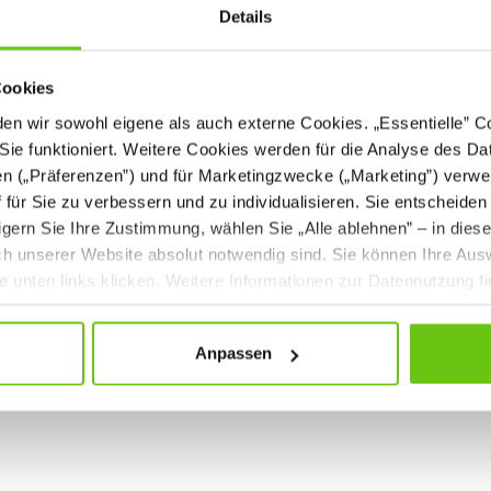
Details
Cookies
Landkartenablage für 30
n wir sowohl eigene als auch externe Cookies. „Essentielle” Coo
Karten
Sie funktioniert. Weitere Cookies werden für die Analyse des Dat
en („Präferenzen”) und für Marketingzwecke („Marketing”) verwe
ff für Sie zu verbessern und zu individualisieren. Sie entscheiden
gern Sie Ihre Zustimmung, wählen Sie „Alle ablehnen” – in dies
uch unserer Website absolut notwendig sind. Sie können Ihre Aus
he unten links klicken. Weitere Informationen zur Datennutzung f
269,90 €
Anpassen