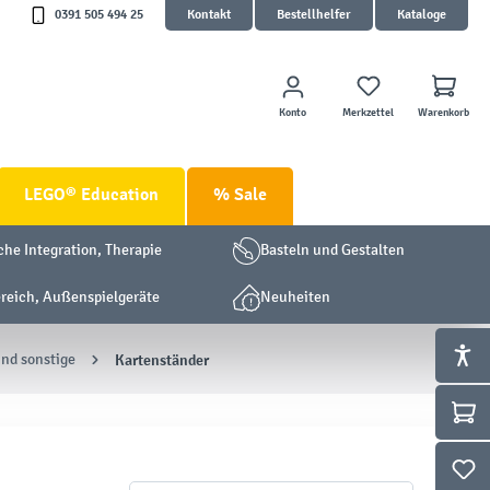
0391 505 494 25
Kontakt
Bestellhelfer
Kataloge
Konto
Merkzettel
Warenkorb
LEGO® Education
% Sale
che Integration, Therapie
Basteln und Gestalten
eich, Außenspielgeräte
Neuheiten
nd sonstige
Kartenständer