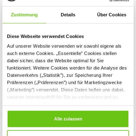
Niedrigster Preis der
letzten 30 Tage vor
Anwendung der
Zustimmung
Details
Über Cookies
Preisermäßigung:
19,90 €
Diese Webseite verwendet Cookies
Auf unserer Website verwenden wir sowohl eigene als
auch externe Cookies. „Essentielle” Cookies stellen
dabei sicher, dass die Website optimal für Sie
funktioniert. Weitere Cookies werden für die Analyse des
Datenverkehrs („Statistik”), zur Speicherung Ihrer
Präferenzen („Präferenzen”) und für Marketingzwecke
(„Marketing”) verwendet. Diese Daten helfen uns dabei,
unseren Internetauftriff für Sie zu verbessern und zu
individualisieren. Sie entscheiden dabei selbst, welche
Cookies Sie erlauben. Verweigern Sie Ihre Zustimmung,
wählen Sie „Alle ablehnen” – in diesem Fall werden nur
Alle zulassen
Daten verarbeitet, die für den Besuch unserer Website
absolut notwendig sind. Sie können Ihre Auswahl zudem