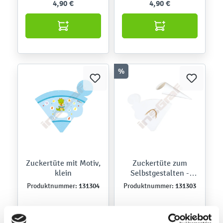
4,90 €
4,90 €
%
Zuckertüte mit Motiv,
Zuckertüte zum
klein
Selbstgestalten -
klein
131304
131303
Produktnummer:
Produktnummer:
19,90 €
10,90 €
19,90 €