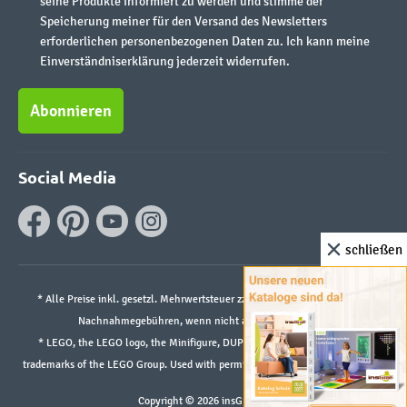
seine Produkte informiert zu werden und stimme der
Speicherung meiner für den Versand des Newsletters
erforderlichen personenbezogenen Daten zu. Ich kann meine
Einverständniserklärung jederzeit widerrufen.
Abonnieren
Social Media
schließen
* Alle Preise inkl. gesetzl. Mehrwertsteuer zzgl.
Versandkosten
und ggf.
Nachnahmegebühren, wenn nicht anders angegeben.
* LEGO, the LEGO logo, the Minifigure, DUPLO, and the SPIKE logo are
trademarks of the LEGO Group. Used with permission. ©2026 The LEGO Group
Copyright © 2026 insGraf.de