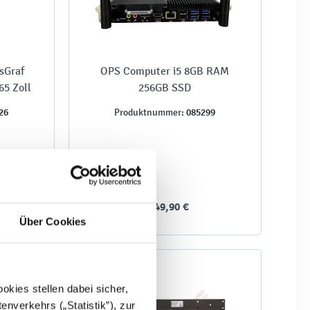
nsGraf
OPS Computer i5 8GB RAM
5 Zoll
256GB SSD
26
085299
Produktnummer:
1.249,90 €
Über Cookies
kies stellen dabei sicher,
enverkehrs („Statistik”), zur