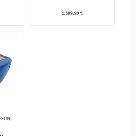
1.399,90 €
 eFUN,