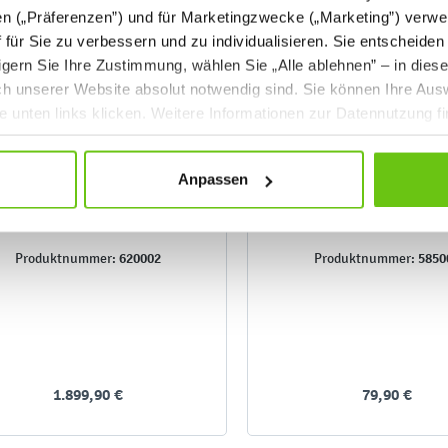
en („Präferenzen”) und für Marketingzwecke („Marketing”) verwe
ff für Sie zu verbessern und zu individualisieren. Sie entscheiden
gern Sie Ihre Zustimmung, wählen Sie „Alle ablehnen” – in dies
uch unserer Website absolut notwendig sind. Sie können Ihre Aus
he unten links klicken. Weitere Informationen zur Datennutzung f
Anpassen
Wandhalterung für
Wandhalterung für Inte
nteraktiven Monitor 86 Zoll,
Monitore insGraf DIG
höhenverstellbar
620002
5850
Produktnummer:
Produktnummer:
1.899,90 €
79,90 €