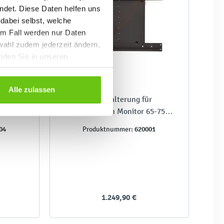
ndet. Diese Daten helfen uns
 dabei selbst, welche
em Fall werden nur Daten
wahl zudem jederzeit ändern,
inden Sie in unseren
Alle zulassen
raktive
Wandhalterung für
ITAL
interaktiven Monitor 65-75
Zoll, höhenverstellbar
04
620001
Produktnummer:
1.249,90 €