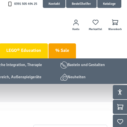
0391 505 494 25
Kontakt
Bestellhelfer
Kataloge
Konto
Merkzettel
Warenkorb
LEGO® Education
% Sale
che Integration, Therapie
Basteln und Gestalten
eich, Außenspielgeräte
Neuheiten