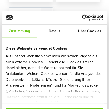
Zustimmung
Details
Über Cookies
Diese Webseite verwendet Cookies
Info Rail – Namen-
Auf unserer Website verwenden wir sowohl eigene als
Clips, 4er-Set
auch externe Cookies. „Essentielle” Cookies stellen
604238N
Produktnummer:
dabei sicher, dass die Website optimal für Sie
funktioniert. Weitere Cookies werden für die Analyse des
Datenverkehrs („Statistik”), zur Speicherung Ihrer
5,90 €
Präferenzen („Präferenzen”) und für Marketingzwecke
(„Marketing”) verwendet. Diese Daten helfen uns dabei,
unseren Internetauftriff für Sie zu verbessern und zu
individualisieren. Sie entscheiden dabei selbst, welche
Cookies Sie erlauben. Verweigern Sie Ihre Zustimmung,