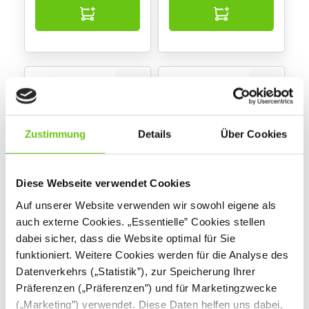
Zustimmung
Details
Über Cookies
Diese Webseite verwendet Cookies
Magnetstreifen, 100
Elternpost 20 - Blume
Auf unserer Website verwenden wir sowohl eigene als
cm
auch externe Cookies. „Essentielle” Cookies stellen
146241
100369
Produktnummer:
Produktnummer:
dabei sicher, dass die Website optimal für Sie
funktioniert. Weitere Cookies werden für die Analyse des
Datenverkehrs („Statistik”), zur Speicherung Ihrer
10,90 €
124,90 €
Präferenzen („Präferenzen”) und für Marketingzwecke
(„Marketing”) verwendet. Diese Daten helfen uns dabei,