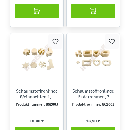
Schaumstoffrohlinge
Schaumstoffrohlinge
- Weihnachten 1, 40
- Bilderrahmen, 30
Stck.
Stck.
862003
862002
Produktnummer:
Produktnummer:
18,90 €
18,90 €