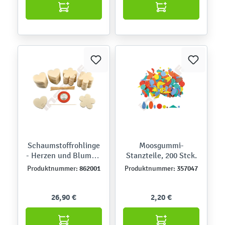
Schaumstoffrohlinge
Moosgummi-
- Herzen und Blumen,
Stanzteile, 200 Stck.
50 Stck.
862001
357047
Produktnummer:
Produktnummer:
26,90 €
2,20 €