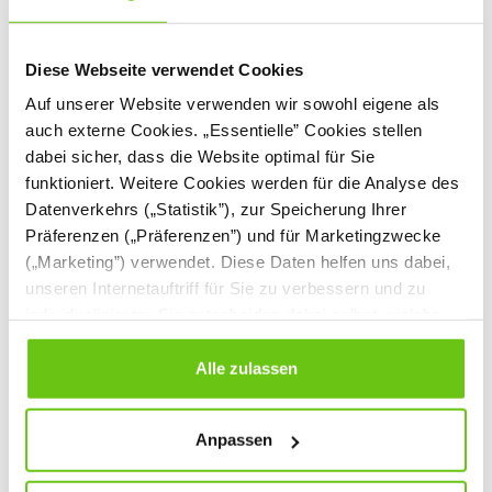
Diese Webseite verwendet Cookies
Auf unserer Website verwenden wir sowohl eigene als
auch externe Cookies. „Essentielle” Cookies stellen
dabei sicher, dass die Website optimal für Sie
funktioniert. Weitere Cookies werden für die Analyse des
Datenverkehrs („Statistik”), zur Speicherung Ihrer
Bastelfedern, bunt,
Bastelfedern, bunt,
225 g
140 g
Präferenzen („Präferenzen”) und für Marketingzwecke
610074
610075
(„Marketing”) verwendet. Diese Daten helfen uns dabei,
Produktnummer:
Produktnummer:
unseren Internetauftriff für Sie zu verbessern und zu
individualisieren. Sie entscheiden dabei selbst, welche
14,90 €
13,90 €
Cookies Sie erlauben. Verweigern Sie Ihre Zustimmung,
wählen Sie „Alle ablehnen” – in diesem Fall werden nur
Alle zulassen
Daten verarbeitet, die für den Besuch unserer Website
absolut notwendig sind. Sie können Ihre Auswahl zudem
Anpassen
jederzeit ändern, indem Sie auf die Schaltfläche unten
links klicken. Weitere Informationen zur Datennutzung