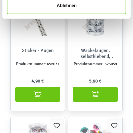
finden Sie in unseren
Datenschutzrichtlinien
.
Ablehnen
Sticker - Augen
Wackelaugen,
selbstklebend,
schwarz-weiß
652037
523059
Produktnummer:
Produktnummer:
4,90 €
5,90 €