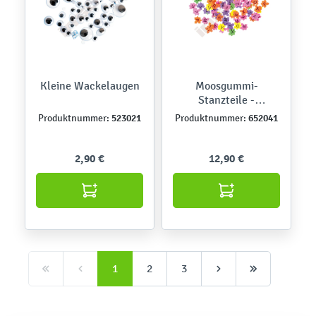
Kleine Wackelaugen
Moosgummi-
Stanzteile -
Buchstaben-Puzzle,
523021
652041
Produktnummer:
Produktnummer:
selbstklebend
2,90 €
12,90 €
1
2
3