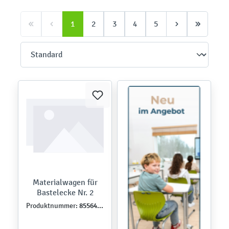
1
2
3
4
5
Materialwagen für
Bastelecke Nr. 2
855642N
Produktnummer: