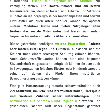
ausreichend
Tische mit ergonomischen Stühlen
zur
Hortraummöbel sind am besten
Verfügung stehen. Die
höhenverstellbar
, denn so lassen sich Arbeits- und Sitzhöhe
mühelos an die Körpergröße der Kinder anpassen und sowohl
Erstklässler als auch ältere Schüler können sie optimal
Modulare Tische und mobile Sitzgelegenheiten
nutzen.
fördern das soziale Miteinander
und lassen sich zudem
bequemer für unterschiedliche Aktivitäten umstellen.
weiche Polstersitze
, Podeste
Rückzugsbereiche benötigen
oder Matten zum Liegen und Lümmeln
, auf denen sich die
Kleinen nach einem stressigen Schultag erholen können.
Auch Schaumstoffbausteine können hier eine bequeme
Sitzlandschaft mitgestalten – zeitgleich können sie aber auch
in Bewegungszonen Teil eines Kletter- oder Hindernisparcours
sein, auf denen die Kinder ihren natürlichen
Bewegungsdrang ausleben können.
Eine gute Hortausstattung braucht selbstverständlich auch
viel Stauraum, um Lehr- und Kreativmaterialien, Hortspiele
und weiteres Zubehör sicher unterzubringen
. Eine
Kombination aus Schränken und Regalen
mit offenen und
geschlossen Fächern hilft dabei, Gegenstände geordnet