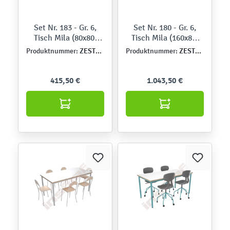
Set Nr. 183 - Gr. 6,
Set Nr. 180 - Gr. 6,
Tisch Mila (80x80,
Tisch Mila (160x80)
Ahorn E) mit Stühlen
mit Stühlen Piano,
ZEST6116
ZEST6113
Produktnummer:
Produktnummer:
P, apfelgrün, SH 46
apricot, SH 46 cm
cm
415,50 €
1.043,50 €