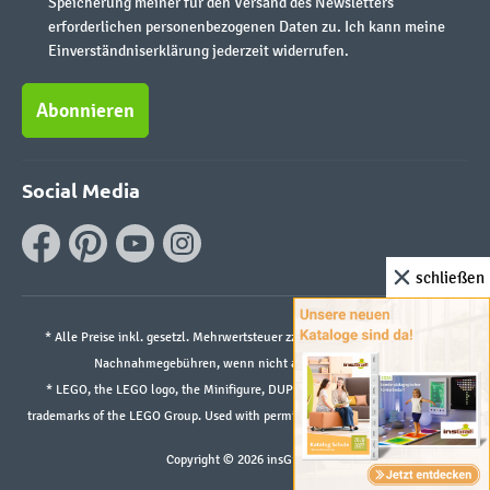
Speicherung meiner für den Versand des Newsletters
erforderlichen personenbezogenen Daten zu. Ich kann meine
Einverständniserklärung jederzeit widerrufen.
Abonnieren
Social Media
schließen
* Alle Preise inkl. gesetzl. Mehrwertsteuer zzgl.
Versandkosten
und ggf.
Nachnahmegebühren, wenn nicht anders angegeben.
* LEGO, the LEGO logo, the Minifigure, DUPLO, and the SPIKE logo are
trademarks of the LEGO Group. Used with permission. ©2026 The LEGO Group
Copyright © 2026 insGraf.de