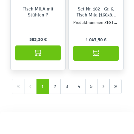
Tisch MILA mit
Set Nr. 182 - Gr. 6,
Stühlen P
Tisch Mila (160x80)
mit Stühlen Piano,
ZEST6115
Produktnummer:
eisblau, SH 46 cm
583,30 €
1.043,50 €
1
2
3
4
5