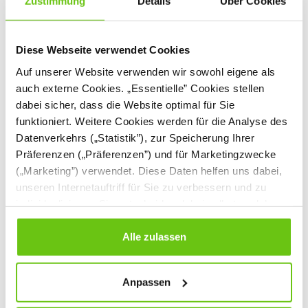
Zustimmung
Details
Über Cookies
Diese Webseite verwendet Cookies
Auf unserer Website verwenden wir sowohl eigene als
auch externe Cookies. „Essentielle” Cookies stellen
dabei sicher, dass die Website optimal für Sie
funktioniert. Weitere Cookies werden für die Analyse des
Flüstertelefon -
Flüstertelefon -
Datenverkehrs („Statistik”), zur Speicherung Ihrer
Headset
Partnerarbeit
Präferenzen („Präferenzen”) und für Marketingzwecke
613001
613002
Produktnummer:
Produktnummer:
(„Marketing”) verwendet. Diese Daten helfen uns dabei,
unseren Internetauftriff für Sie zu verbessern und zu
25,90 €
39,90 €
individualisieren. Sie entscheiden dabei selbst, welche
Cookies Sie erlauben. Verweigern Sie Ihre Zustimmung,
wählen Sie „Alle ablehnen” – in diesem Fall werden nur
Alle zulassen
Daten verarbeitet, die für den Besuch unserer Website
absolut notwendig sind. Sie können Ihre Auswahl zudem
Anpassen
jederzeit ändern, indem Sie auf die Schaltfläche unten
links klicken. Weitere Informationen zur Datennutzung