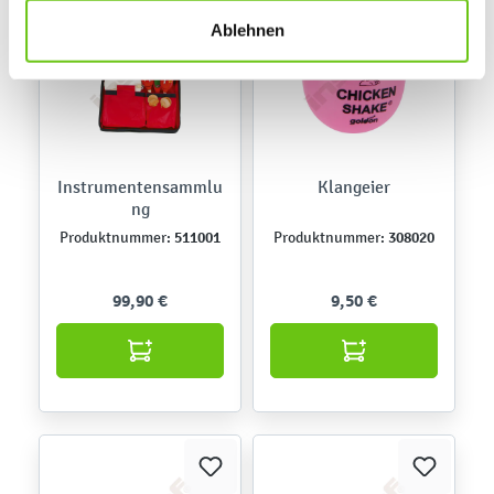
finden Sie in unseren
Datenschutzrichtlinien
.
Ablehnen
Instrumentensammlu
Klangeier
ng
511001
308020
Produktnummer:
Produktnummer:
99,90 €
9,50 €