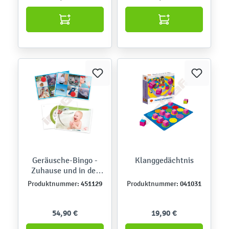
Geräusche-Bingo -
Klanggedächtnis
Zuhause und in der
Stadt
451129
041031
Produktnummer:
Produktnummer:
54,90 €
19,90 €