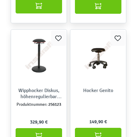
Wipphocker Diskus,
Hocker Genito
höhenregulierbar,
schwarz
256123
Produktnummer:
149,90 €
329,90 €