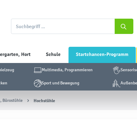
ergarten, Hort
Schule
Startchancen-Programm
pielzeug
Multimedia, Programmieren
Sensoris
cken
Sport und Bewegung
Außenber
, Bürostühle
Hochstühle