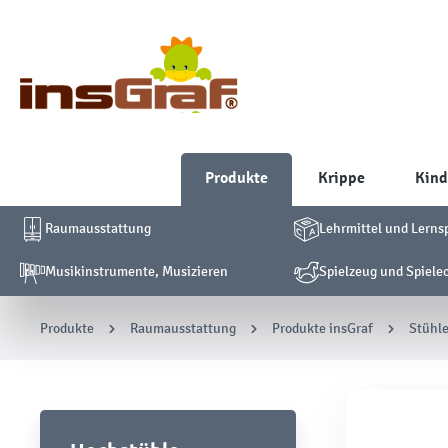
Produkte
Krippe
Kind
Raumausstattung
Lehrmittel und Lerns
Musikinstrumente, Musizieren
Spielzeug und Spiele
Produkte
Raumausstattung
Produkte insGraf
Stühle