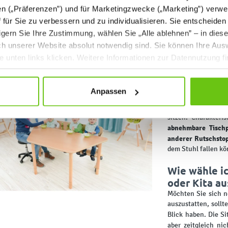
en („Präferenzen”) und für Marketingzwecke („Marketing”) verwe
ff für Sie zu verbessern und zu individualisieren. Sie entscheiden
gern Sie Ihre Zustimmung, wählen Sie „Alle ablehnen” – in dies
uch unserer Website absolut notwendig sind. Sie können Ihre Aus
Mit einem H
he unten links klicken. Weitere Informationen zur Datennutzung f
groß
Hochstühle sind für
nicht auf
normalen
Anpassen
wie der Name schon
beinhaltet in der R
sitzen. Charakteri
abnehmbare Tischp
anderer Rutschstop
dem Stuhl fallen k
Wie wähle ic
oder Kita au
Möchten Sie sich n
auszustatten, sollt
Blick haben. Die S
aber zeitgleich ni