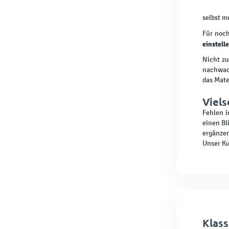
selbst m
Für noch
einstell
Nicht zu
nachwach
das Mate
Viels
Fehlen i
einen Bl
ergänzen
Unser Ku
Klass