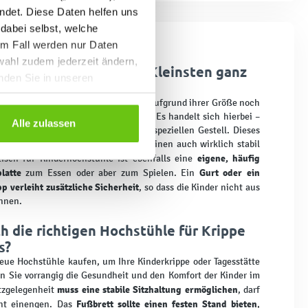
ndet. Diese Daten helfen uns
 dabei selbst, welche
em Fall werden nur Daten
wahl zudem jederzeit ändern,
ochstuhl sind auch die Kleinsten ganz
inden Sie in unseren
 Babys und Kleinkinder gedacht, die aufgrund ihrer Größe noch
 Sitzmöbeln
am Tisch sitzen können. Es handelt sich hierbei –
Alle zulassen
 sagt – um hohe Stühle auf einem speziellen Gestell. Dieses
egel auch ein Fußbrett, damit die Kleinen auch wirklich stabil
eigene, häufig
stisch für Kinderhochstühle ist ebenfalls eine
latte
Gurt oder ein
zum Essen oder aber zum Spielen. Ein
p verleiht zusätzliche Sicherheit
, so dass die Kinder nicht aus
önnen.
h die richtigen Hochstühle für Krippe
s?
eue Hochstühle kaufen, um Ihre Kinderkrippe oder Tagesstätte
en Sie vorrangig die Gesundheit und den Komfort der Kinder im
muss eine stabile Sitzhaltung ermöglichen
itzgelegenheit
, darf
Fußbrett sollte einen festen Stand bieten
cht einengen. Das
,