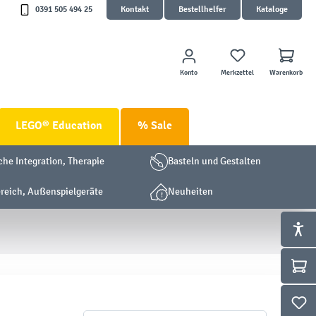
0391 505 494 25
Kontakt
Bestellhelfer
Kataloge
Konto
Merkzettel
Warenkorb
LEGO® Education
% Sale
che Integration, Therapie
Basteln und Gestalten
eich, Außenspielgeräte
Neuheiten