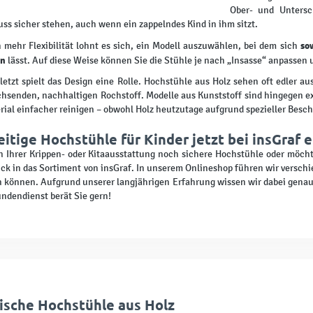
Ober- und Untersc
uss sicher stehen, auch wenn ein zappelndes Kind in ihm sitzt.
so
 mehr Flexibilität lohnt es sich, ein Modell auszuwählen, bei dem sich
en
lässt. Auf diese Weise können Sie die Stühle je nach „Insasse“ anpassen
letzt spielt das Design eine Rolle. Hochstühle aus Holz sehen oft edler a
senden, nachhaltigen Rochstoff. Modelle aus Kunststoff sind hingegen ext
rial einfacher reinigen – obwohl Holz heutzutage aufgrund spezieller Beschi
eitige Hochstühle für Kinder jetzt bei insGraf
n Ihrer Krippen- oder Kitaausstattung noch sichere Hochstühle oder möch
ick in das Sortiment von insGraf. In unserem Onlineshop führen wir versch
 können. Aufgrund unserer langjährigen Erfahrung wissen wir dabei genau,
ndendienst berät Sie gern!
ische Hochstühle aus Holz