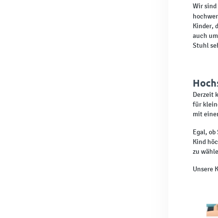
Wir sind
hochwer
Kinder, 
auch umw
Stuhl se
Hoch
Derzeit 
für klei
mit eine
Egal, ob
Kind höc
zu wähle
Unsere K