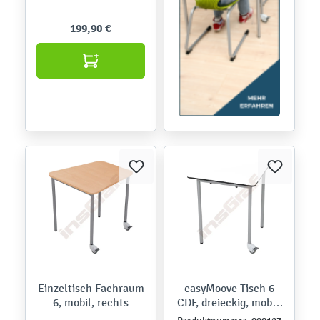
199,90 €
Einzeltisch Fachraum
easyMoove Tisch 6
6, mobil, rechts
CDF, dreieckig, mobil,
Seite 70 cm, TH 76 cm