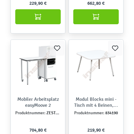
229,90 €
662,80 €
Mobiler Arbeitsplatz
Modul Blocks mini -
easyMoove 2
Tisch mit 4 Beinen, H
40
ZEST5519
834190
Produktnummer:
Produktnummer:
704,80 €
219,90 €