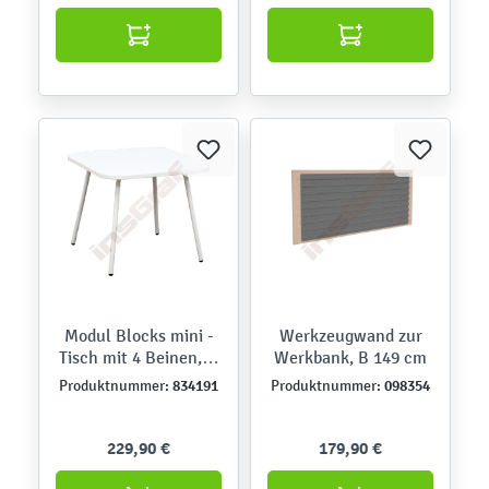
Modul Blocks mini -
Werkzeugwand zur
Tisch mit 4 Beinen, H
Werkbank, B 149 cm
50
834191
098354
Produktnummer:
Produktnummer:
229,90 €
179,90 €