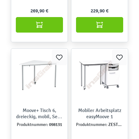
269,90 €
229,90 €
Moove+ Tisch 6,
Mobiler Arbeitsplatz
dreieckig, mobil, Seite
easyMoove 1
90 cm, TH 76 cm -
098131
ZEST5518
Produktnummer:
Produktnummer:
weiß