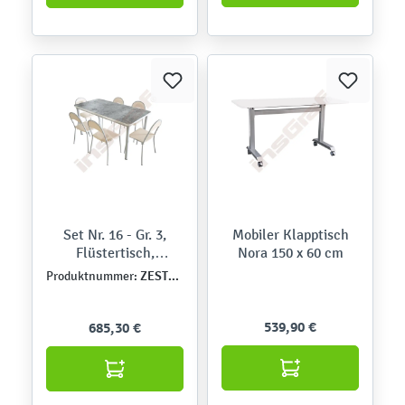
Set Nr. 16 - Gr. 3,
Mobiler Klapptisch
Flüstertisch,
Nora 150 x 60 cm
Metallgestell, mit
ZEST5237
Produktnummer:
Stühlen, Sitzhöhe 35
cm
539,90 €
685,30 €