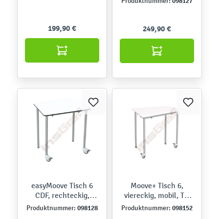
098127
Produktnummer:
199,90 €
249,90 €
easyMoove Tisch 6
Moove+ Tisch 6,
CDF, rechteckig,
viereckig, mobil, TH
mobil, 50 x 70 cm, TH
76 cm - weiß
098128
098152
Produktnummer:
Produktnummer:
76 cm