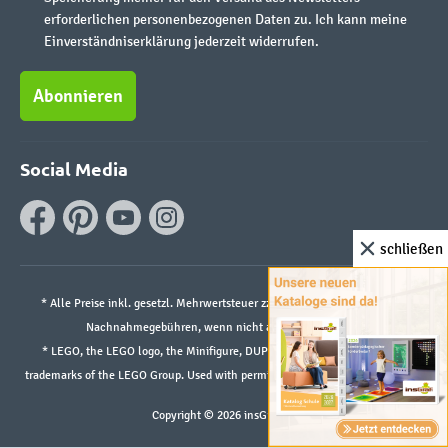
erforderlichen personenbezogenen Daten zu. Ich kann meine
Einverständniserklärung jederzeit widerrufen.
Abonnieren
Social Media
schließen
* Alle Preise inkl. gesetzl. Mehrwertsteuer zzgl.
Versandkosten
und ggf.
Nachnahmegebühren, wenn nicht anders angegeben.
* LEGO, the LEGO logo, the Minifigure, DUPLO, and the SPIKE logo are
trademarks of the LEGO Group. Used with permission. ©2026 The LEGO Group
Copyright © 2026 insGraf.de