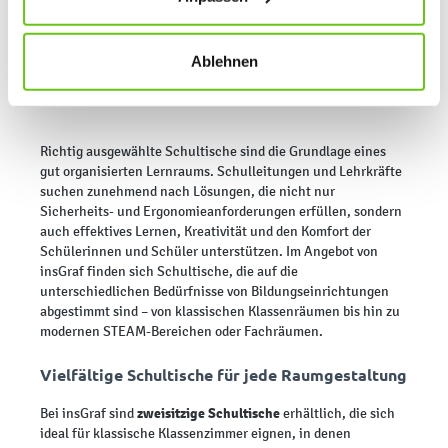
jederzeit ändern, indem Sie auf die Schaltfläche unten
links klicken. Weitere Informationen zur Datennutzung
finden Sie in unseren
Datenschutzrichtlinien
.
Schultische – Funktionalität und
Ablehnen
Komfort in jedem Klassenzimmer
Richtig ausgewählte Schultische sind die Grundlage eines
gut organisierten Lernraums. Schulleitungen und Lehrkräfte
suchen zunehmend nach Lösungen, die nicht nur
Sicherheits- und Ergonomieanforderungen erfüllen, sondern
auch effektives Lernen, Kreativität und den Komfort der
Schülerinnen und Schüler unterstützen. Im Angebot von
insGraf finden sich Schultische, die auf die
unterschiedlichen Bedürfnisse von Bildungseinrichtungen
abgestimmt sind – von klassischen Klassenräumen bis hin zu
modernen STEAM-Bereichen oder Fachräumen.
Vielfältige Schultische für jede Raumgestaltung
zweisitzige Schultische
Bei insGraf sind
erhältlich, die sich
ideal für klassische Klassenzimmer eignen, in denen