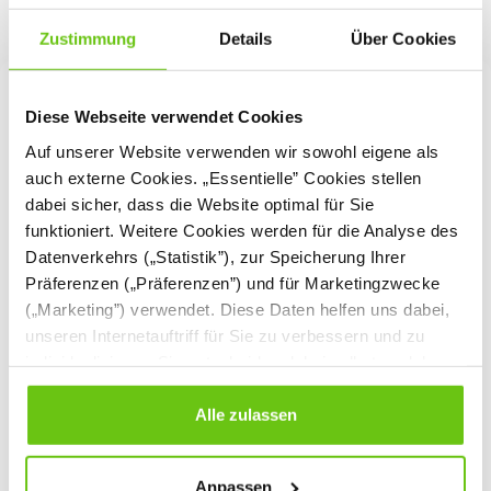
Zustimmung
Details
Über Cookies
Diese Webseite verwendet Cookies
Auf unserer Website verwenden wir sowohl eigene als
auch externe Cookies. „Essentielle” Cookies stellen
dabei sicher, dass die Website optimal für Sie
funktioniert. Weitere Cookies werden für die Analyse des
Datenverkehrs („Statistik”), zur Speicherung Ihrer
Präferenzen („Präferenzen”) und für Marketingzwecke
(„Marketing”) verwendet. Diese Daten helfen uns dabei,
unseren Internetauftriff für Sie zu verbessern und zu
individualisieren. Sie entscheiden dabei selbst, welche
Cookies Sie erlauben. Verweigern Sie Ihre Zustimmung,
wählen Sie „Alle ablehnen” – in diesem Fall werden nur
Alle zulassen
Daten verarbeitet, die für den Besuch unserer Website
absolut notwendig sind. Sie können Ihre Auswahl zudem
Anpassen