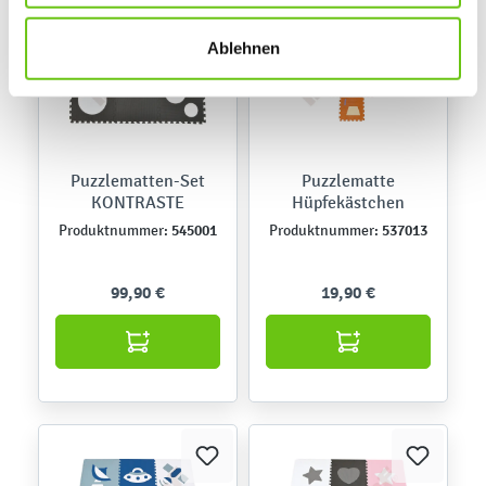
links klicken. Weitere Informationen zur Datennutzung
finden Sie in unseren
Datenschutzrichtlinien
.
Ablehnen
Puzzlematten-Set
Puzzlematte
KONTRASTE
Hüpfekästchen
545001
537013
Produktnummer:
Produktnummer:
99,90 €
19,90 €