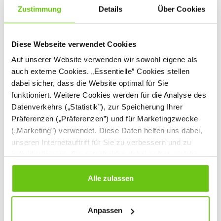
Zustimmung
Details
Über Cookies
Diese Webseite verwendet Cookies
Auf unserer Website verwenden wir sowohl eigene als
auch externe Cookies. „Essentielle” Cookies stellen
dabei sicher, dass die Website optimal für Sie
Vinyl-Teppich, Grüne
Vinyl-Teppich,
funktioniert. Weitere Cookies werden für die Analyse des
Stadt
Hüpfekästchen
Datenverkehrs („Statistik”), zur Speicherung Ihrer
617060
617063
Produktnummer:
Produktnummer:
Präferenzen („Präferenzen”) und für Marketingzwecke
(„Marketing”) verwendet. Diese Daten helfen uns dabei,
unseren Internetauftriff für Sie zu verbessern und zu
145,90 €
99,90 €
individualisieren. Sie entscheiden dabei selbst, welche
Cookies Sie erlauben. Verweigern Sie Ihre Zustimmung,
wählen Sie „Alle ablehnen” – in diesem Fall werden nur
Alle zulassen
Daten verarbeitet, die für den Besuch unserer Website
absolut notwendig sind. Sie können Ihre Auswahl zudem
Anpassen
jederzeit ändern, indem Sie auf die Schaltfläche unten