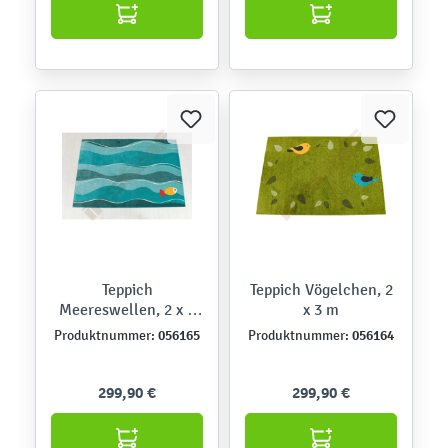
Teppich
Teppich Vögelchen, 2
Meereswellen, 2 x 3
x 3 m
m
056165
056164
Produktnummer:
Produktnummer:
299,90 €
299,90 €