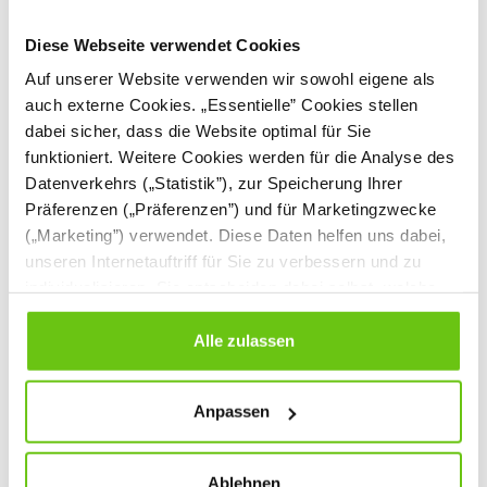
Diese Webseite verwendet Cookies
Auf unserer Website verwenden wir sowohl eigene als
auch externe Cookies. „Essentielle” Cookies stellen
dabei sicher, dass die Website optimal für Sie
funktioniert. Weitere Cookies werden für die Analyse des
Datenverkehrs („Statistik”), zur Speicherung Ihrer
Teppich 4 x 5 m, mit
Teppich Weltall, 2,4 x
Präferenzen („Präferenzen”) und für Marketingzwecke
30 Feldern, grau
3,3 m
(„Marketing”) verwendet. Diese Daten helfen uns dabei,
056162
056511
Produktnummer:
Produktnummer:
unseren Internetauftriff für Sie zu verbessern und zu
individualisieren. Sie entscheiden dabei selbst, welche
Cookies Sie erlauben. Verweigern Sie Ihre Zustimmung,
1.019,90 €
369,90 €
wählen Sie „Alle ablehnen” – in diesem Fall werden nur
Alle zulassen
Daten verarbeitet, die für den Besuch unserer Website
absolut notwendig sind. Sie können Ihre Auswahl zudem
Anpassen
jederzeit ändern, indem Sie auf die Schaltfläche unten
links klicken. Weitere Informationen zur Datennutzung
finden Sie in unseren
Datenschutzrichtlinien
.
Ablehnen