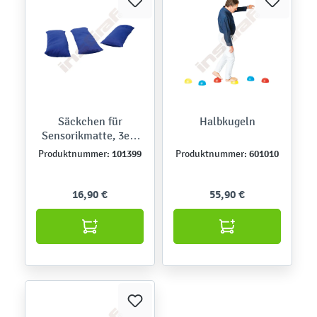
Säckchen für
Halbkugeln
Sensorikmatte, 3er-
Set
101399
601010
Produktnummer:
Produktnummer:
16,90 €
55,90 €