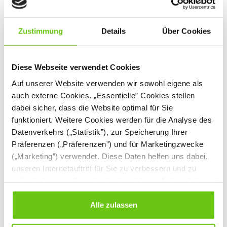
Zustimmung
Details
Über Cookies
Diese Webseite verwendet Cookies
Auf unserer Website verwenden wir sowohl eigene als
auch externe Cookies. „Essentielle” Cookies stellen
dabei sicher, dass die Website optimal für Sie
Strukturscheiben Set
Sensorische Steine,
funktioniert. Weitere Cookies werden für die Analyse des
1
4er-Set
Datenverkehrs („Statistik”), zur Speicherung Ihrer
601007
522014
Produktnummer:
Produktnummer:
Präferenzen („Präferenzen”) und für Marketingzwecke
(„Marketing”) verwendet. Diese Daten helfen uns dabei,
114,90 €
37,90 €
unseren Internetauftriff für Sie zu verbessern und zu
individualisieren. Sie entscheiden dabei selbst, welche
Cookies Sie erlauben. Verweigern Sie Ihre Zustimmung,
wählen Sie „Alle ablehnen” – in diesem Fall werden nur
Alle zulassen
Daten verarbeitet, die für den Besuch unserer Website