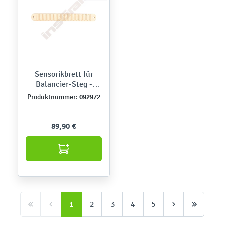
Sensorikbrett für
Balancier-Steg -
Schlange
092972
Produktnummer:
89,90 €
1
2
3
4
5