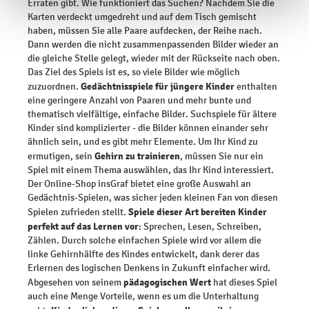
Erraten gibt. Wie funktioniert das Suchen? Nachdem Sie die
Karten verdeckt umgedreht und auf dem Tisch gemischt
haben, müssen Sie alle Paare aufdecken, der Reihe nach.
Dann werden die nicht zusammenpassenden Bilder wieder an
die gleiche Stelle gelegt, wieder mit der Rückseite nach oben.
Das Ziel des Spiels ist es, so viele Bilder wie möglich
Gedächtnisspiele für jüngere Kinder
zuzuordnen.
enthalten
eine geringere Anzahl von Paaren und mehr bunte und
thematisch vielfältige, einfache Bilder. Suchspiele für ältere
Kinder sind komplizierter - die Bilder können einander sehr
ähnlich sein, und es gibt mehr Elemente. Um Ihr Kind zu
Gehirn zu trainieren
ermutigen, sein
, müssen Sie nur ein
Spiel mit einem Thema auswählen, das Ihr Kind interessiert.
Der Online-Shop insGraf bietet eine große Auswahl an
Gedächtnis-Spielen, was sicher jeden kleinen Fan von diesen
Spiele dieser Art bereiten Kinder
Spielen zufrieden stellt.
perfekt auf das Lernen vor
: Sprechen, Lesen, Schreiben,
Zählen. Durch solche einfachen Spiele wird vor allem die
linke Gehirnhälfte des Kindes entwickelt, dank derer das
Erlernen des logischen Denkens in Zukunft einfacher wird.
pädagogischen Wert
Abgesehen von seinem
hat dieses Spiel
auch eine Menge Vorteile, wenn es um die Unterhaltung