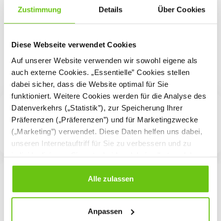
Zustimmung
Details
Über Cookies
269,90 € - 339,90 €
104,90 €
Diese Webseite verwendet Cookies
Auf unserer Website verwenden wir sowohl eigene als
auch externe Cookies. „Essentielle” Cookies stellen
dabei sicher, dass die Website optimal für Sie
funktioniert. Weitere Cookies werden für die Analyse des
Datenverkehrs („Statistik”), zur Speicherung Ihrer
Präferenzen („Präferenzen”) und für Marketingzwecke
(„Marketing”) verwendet. Diese Daten helfen uns dabei,
unseren Internetauftriff für Sie zu verbessern und zu
individualisieren. Sie entscheiden dabei selbst, welche
Cookies Sie erlauben. Verweigern Sie Ihre Zustimmung,
wählen Sie „Alle ablehnen” – in diesem Fall werden nur
Alle zulassen
Daten verarbeitet, die für den Besuch unserer Website
absolut notwendig sind. Sie können Ihre Auswahl zudem
Anpassen
jederzeit ändern, indem Sie auf die Schaltfläche unten