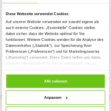
Diese Webseite verwendet Cookies
Auf unserer Website verwenden wir sowohl eigene als
auch externe Cookies. „Essentielle” Cookies stellen
dabei sicher, dass die Website optimal für Sie
funktioniert. Weitere Cookies werden für die Analyse des
Datenverkehrs („Statistik”), zur Speicherung Ihrer
Präferenzen („Präferenzen”) und für Marketingzwecke
(„Marketing”) verwendet. Diese Daten helfen uns dabei,
unseren Internetauftriff für Sie zu verbessern und zu
individualisieren. Sie entscheiden dabei selbst, welche
Cookies Sie erlauben. Verweigern Sie Ihre Zustimmung,
wählen Sie „Alle ablehnen” – in diesem Fall werden nur
Alle zulassen
Daten verarbeitet, die für den Besuch unserer Website
absolut notwendig sind. Sie können Ihre Auswahl zudem
Anpassen
jederzeit ändern, indem Sie auf die Schaltfläche unten
links klicken. Weitere Informationen zur Datennutzung
Unsere Marken
finden Sie in unseren
Datenschutzrichtlinien
.