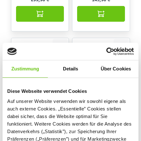
Zustimmung
Details
Über Cookies
Diese Webseite verwendet Cookies
Garderobe
2-er Satz Türen für
Auf unserer Website verwenden wir sowohl eigene als
Regenbogen, niedrig,
Garderobe
auch externe Cookies. „Essentielle” Cookies stellen
4 Einzelfächer, Ahorn
Regenbogen
100177J
Produktnummer:
dabei sicher, dass die Website optimal für Sie
Jylland
funktioniert. Weitere Cookies werden für die Analyse des
Datenverkehrs („Statistik”), zur Speicherung Ihrer
95,90 €
249,90 €
Präferenzen („Präferenzen”) und für Marketingzwecke