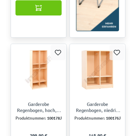
Garderobe
Garderobe
Regenbogen, hoch, 4
Regenbogen, niedrig,
Einzelfächer, Ahorn
2 Einzelfächer, Ahorn
100178J
100176J
Produktnummer:
Produktnummer:
Jylland
Jylland
299,90 €
145,90 €