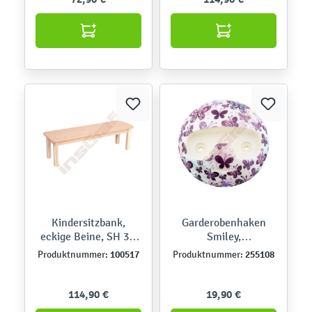
Kindersitzbank,
Garderobenhaken
eckige Beine, SH 35,
Smiley,
Buche
Schmetterlinge
100517
255108
Produktnummer:
Produktnummer:
114,90 €
19,90 €