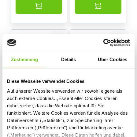
Zustimmung
Details
Über Cookies
Diese Webseite verwendet Cookies
Garderobenleiste,
Kindersitzbank,
Auf unserer Website verwenden wir sowohl eigene als
einfach
eckige Beine, SH 35,
auch externe Cookies. „Essentielle” Cookies stellen
Ahorn Jylland
099620N
100517J
Produktnummer:
Produktnummer:
dabei sicher, dass die Website optimal für Sie
funktioniert. Weitere Cookies werden für die Analyse des
Datenverkehrs („Statistik”), zur Speicherung Ihrer
69,90 €
114,90 €
Präferenzen („Präferenzen”) und für Marketingzwecke
(„Marketing”) verwendet. Diese Daten helfen uns dabei,