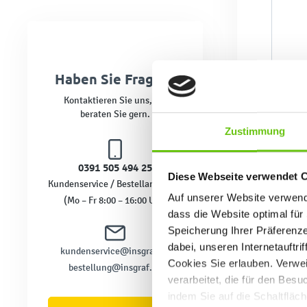
Haben Sie Fragen?
Kontaktieren Sie uns, wir
beraten Sie gern.
Zustimmung
0391 505 494 25
Diese Webseite verwendet 
Kundenservice / Bestellannahme
Auf unserer Website verwende
(Mo – Fr 8:00 – 16:00 Uhr)
dass die Website optimal für 
Speicherung Ihrer Präferenz
dabei, unseren Internetauftri
kundenservice@insgraf.de
Cookies Sie erlauben. Verwei
bestellung@insgraf.de
verarbeitet, die für den Bes
indem Sie auf die Schaltfläc