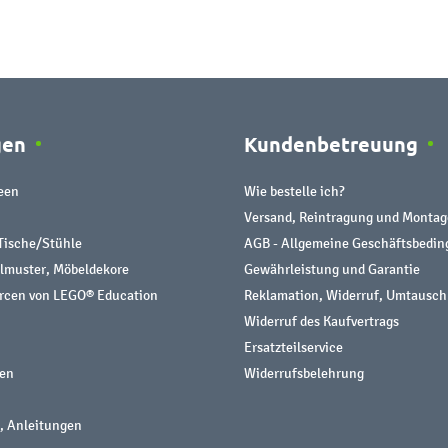
gen
Kundenbetreuung
een
Wie bestelle ich?
Versand, Reintragung und Montag
Tische/Stühle
AGB - Allgemeine Geschäftsbedi
almuster, Möbeldekore
Gewährleistung und Garantie
urcen von LEGO® Education
Reklamation, Widerruf, Umtausch
Widerruf des Kaufvertrags
Ersatzteilservice
nen
Widerrufsbelehrung
, Anleitungen