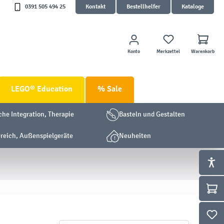
0391 505 494 25
Kontakt
Bestellhelfer
Kataloge
Konto
Merkzettel
Warenkorb
LEGO® Education
% Sale
che Integration, Therapie
Basteln und Gestalten
eich, Außenspielgeräte
Neuheiten