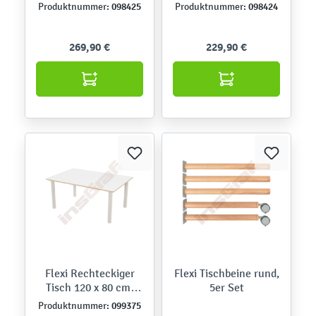
hvstb. 40-58 cm, HPL
hvstb. 40-58 cm, HPL
098425
098424
Produktnummer:
Produktnummer:
Buche
Buche
269,90 €
229,90 €
Flexi Rechteckiger
Flexi Tischbeine rund,
Tisch 120 x 80 cm,
5er Set
hvstb. 40-58 cm, HPL
099375
Produktnummer:
weiß, Beine