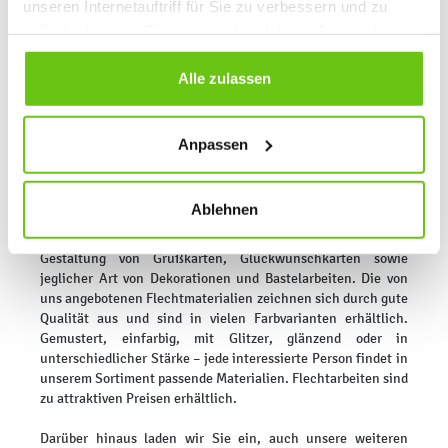
unseren Internetauftriff für Sie zu verbessern und zu
der Erstellung künstlerischer Arbeiten mit verschiedenen
individualisieren. Sie entscheiden dabei selbst, welche
Techniken eingesetzt werden. In unserem Onlineshop insGraf
Cookies Sie erlauben. Verweigern Sie Ihre Zustimmung,
finden Kunden Flechtstreifen, die sich ideal für feine
Flechtmuster eignen, die durch Flechttechniken auf Karten
wählen Sie „Alle ablehnen” – in diesem Fall werden nur
Alle zulassen
oder beim Rollen von Blattelementen entstehen. Wir bieten
Daten verarbeitet, die für den Besuch unserer Website
außerdem Sets mit breiteren Flechtstreifen in
absolut notwendig sind. Sie können Ihre Auswahl zudem
unterschiedlichen Farbvarianten, Schnüre sowie Schnallen
Anpassen
jederzeit ändern, indem Sie auf die Schaltfläche unten
zur Herstellung von Schlüsselanhängern oder
links klicken. Weitere Informationen zur Datennutzung
Uhrenarmbändern sowie Papierstreifen zum Basteln von
beispielsweise Sternen.
finden Sie in unseren
Datenschutzrichtlinien
.
Ablehnen
Flechtarbeiten für Kinder
eignen sich hervorragend für die
Gestaltung von Grußkarten, Glückwunschkarten sowie
jeglicher Art von Dekorationen und Bastelarbeiten. Die von
uns angebotenen Flechtmaterialien zeichnen sich durch gute
Qualität aus und sind in vielen Farbvarianten erhältlich.
Gemustert, einfarbig, mit Glitzer, glänzend oder in
unterschiedlicher Stärke – jede interessierte Person findet in
unserem Sortiment passende Materialien. Flechtarbeiten sind
zu attraktiven Preisen erhältlich.
Darüber hinaus laden wir Sie ein, auch unsere weiteren