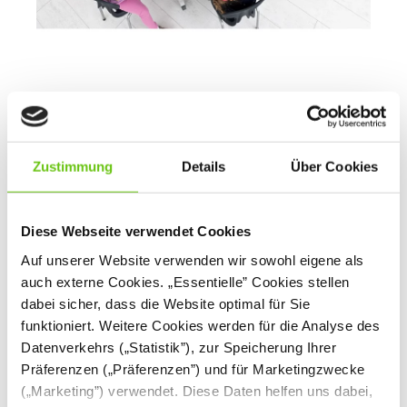
Flechtarbeiten und Flechtstreifen für
Kinder
Zustimmung
Details
Über Cookies
Künstlerische Spiele sind bei Kindern sehr beliebt, da sie viele
Möglichkeiten bieten. Sie fördern die Fantasie, wirken sich
positiv auf die Kreativität der Kinder aus und entwickeln ihre
Diese Webseite verwendet Cookies
feinmotorischen Fähigkeiten. Außerdem helfen sie dabei,
Geschmack und ein individuelles Verständnis von Kunst zu
Auf unserer Website verwenden wir sowohl eigene als
formen. Es gibt viele kreative Spiel- und Bastelformen, an
auch externe Cookies. „Essentielle” Cookies stellen
denen nicht nur Kindergartenkinder und Schüler, sondern
dabei sicher, dass die Website optimal für Sie
sogar Kinder im Krippenalter teilnehmen können.
funktioniert. Weitere Cookies werden für die Analyse des
Flechtarbeiten – dekorative Elemente mit
Datenverkehrs („Statistik”), zur Speicherung Ihrer
vielseitigen Einsatzmöglichkeiten
Präferenzen („Präferenzen”) und für Marketingzwecke
(„Marketing”) verwendet. Diese Daten helfen uns dabei,
Flechtarbeiten sind eine Art von Papiermaterialien, die bei