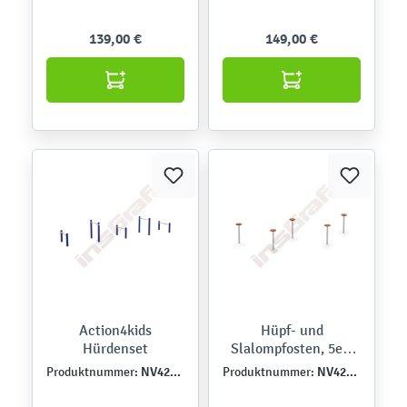
139,00 €
149,00 €
Action4kids
Hüpf- und
Hürdenset
Slalompfosten, 5er-
Set
NV42344
NV42340
Produktnummer:
Produktnummer: