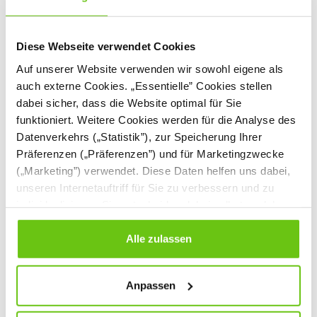
Diese Webseite verwendet Cookies
Auf unserer Website verwenden wir sowohl eigene als
auch externe Cookies. „Essentielle” Cookies stellen
dabei sicher, dass die Website optimal für Sie
Orbis H Set 11319
Verto Doppelreck
funktioniert. Weitere Cookies werden für die Analyse des
NV11319EPZN
NV57146MA2
Datenverkehrs („Statistik”), zur Speicherung Ihrer
Produktnummer:
Produktnummer:
Präferenzen („Präferenzen”) und für Marketingzwecke
(„Marketing”) verwendet. Diese Daten helfen uns dabei,
12.099,00 €
619,00 €
unseren Internetauftriff für Sie zu verbessern und zu
individualisieren. Sie entscheiden dabei selbst, welche
Cookies Sie erlauben. Verweigern Sie Ihre Zustimmung,
wählen Sie „Alle ablehnen” – in diesem Fall werden nur
Alle zulassen
Daten verarbeitet, die für den Besuch unserer Website
absolut notwendig sind. Sie können Ihre Auswahl zudem
Anpassen
1
2
3
jederzeit ändern, indem Sie auf die Schaltfläche unten
links klicken. Weitere Informationen zur Datennutzung