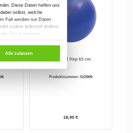
ndet. Diese Daten helfen uns
 dabei selbst, welche
em Fall werden nur Daten
wahl zudem jederzeit ändern,
inden Sie in unseren
Alle zulassen
m
Hüpfball Hop 65 cm
08
522009
Produktnummer:
18,90 €