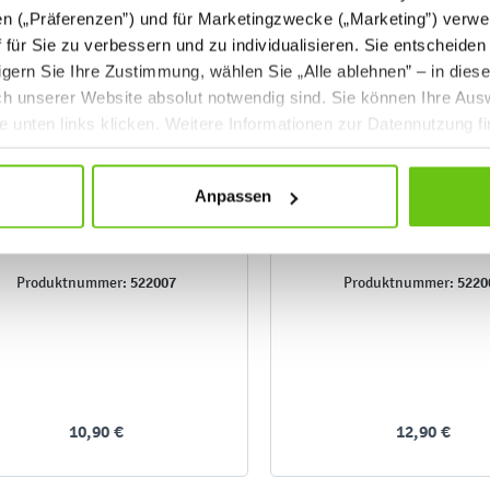
en („Präferenzen”) und für Marketingzwecke („Marketing”) verwe
ff für Sie zu verbessern und zu individualisieren. Sie entscheiden
gern Sie Ihre Zustimmung, wählen Sie „Alle ablehnen” – in dies
uch unserer Website absolut notwendig sind. Sie können Ihre Aus
he unten links klicken. Weitere Informationen zur Datennutzung f
Anpassen
Hüpfball Hop 45 cm
Hüpfball Hop 55 c
522007
5220
Produktnummer:
Produktnummer:
10,90 €
12,90 €