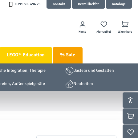
0391 505 494 25
Kontakt
Bestellhelfer
Kataloge
Konto
Merkzettel
Warenkorb
LEGO® Education
% Sale
che Integration, Therapie
Basteln und Gestalten
eich, Außenspielgeräte
Neuheiten