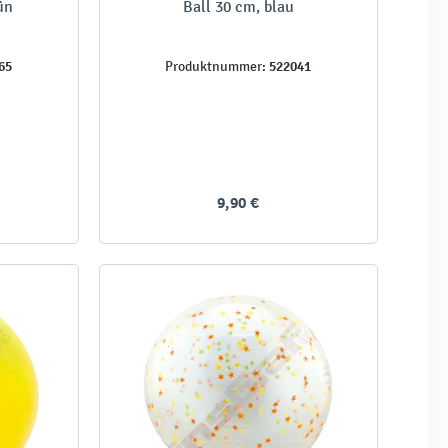
ün
Ball 30 cm, blau
65
522041
Produktnummer:
9,90 €