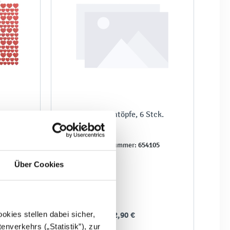
46 Stck.
Kleine Tontöpfe, 6 Stck.
16
654105
Produktnummer:
Über Cookies
kies stellen dabei sicher,
12,90 €
enverkehrs („Statistik”), zur