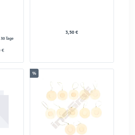
3,50 €
 30 Tage
0 €
%