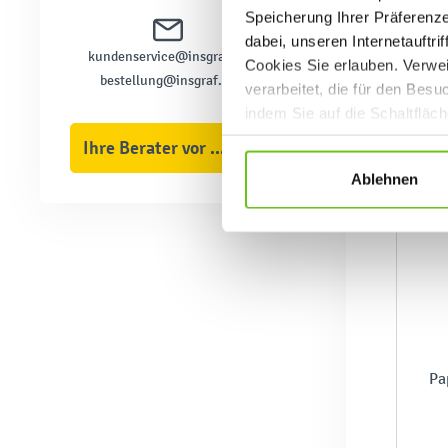
Speicherung Ihrer Präferenz
dabei, unseren Internetauftri
kundenservice@insgraf.de
Cookies Sie erlauben. Verwei
bestellung@insgraf.de
verarbeitet, die für den Bes
indem Sie auf die Schaltfläc
Datenschutzrichtlinien
.
Ihre Berater vor Ort
Ablehnen
Pa