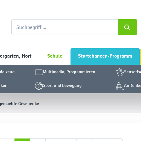
ergarten, Hort
Schule
Startchancen-Programm
pielzeug
Multimedia, Programmieren
Sensoris
cken
Sport und Bewegung
Außenber
tgemachte Geschenke