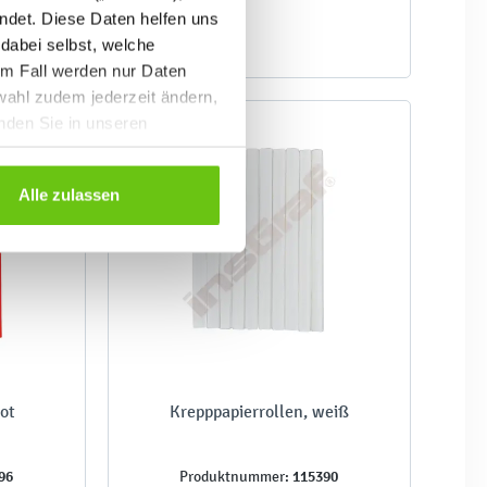
ndet. Diese Daten helfen uns
 dabei selbst, welche
em Fall werden nur Daten
wahl zudem jederzeit ändern,
inden Sie in unseren
Alle zulassen
rot
Krepppapierrollen, weiß
96
115390
Produktnummer: