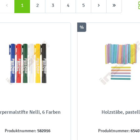
1
2
3
4
5
%
rpermalstifte Nelli, 6 Farben
Holzstäbe, pastel
582016
6540
Produktnummer:
Produktnummer: