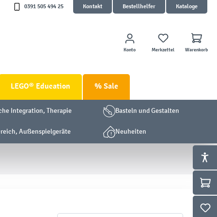
0391 505 494 25
Kontakt
Bestellhelfer
Kataloge
Konto
Merkzettel
Warenkorb
LEGO® Education
% Sale
che Integration, Therapie
Basteln und Gestalten
eich, Außenspielgeräte
Neuheiten