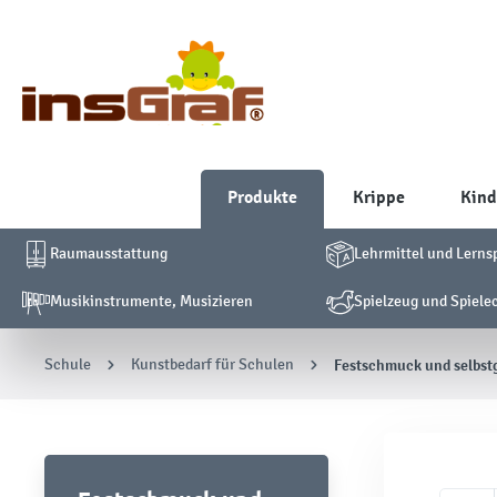
Produkte
Krippe
Kind
Raumausstattung
Lehrmittel und Lerns
Musikinstrumente, Musizieren
Spielzeug und Spiele
Schule
Kunstbedarf für Schulen
Festschmuck und selbs