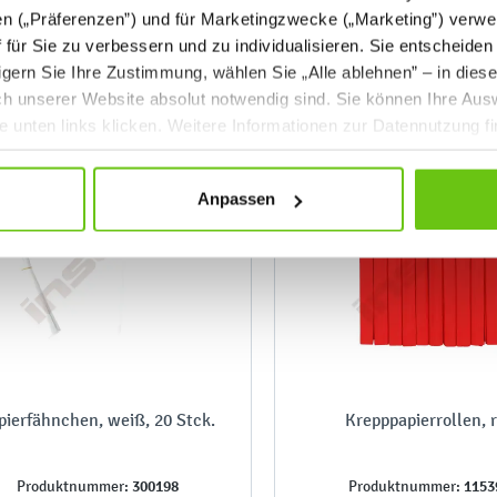
vor Anwendung der
en („Präferenzen”) und für Marketingzwecke („Marketing”) verwe
6,20 €
Preisermäßigung:
ff für Sie zu verbessern und zu individualisieren. Sie entscheiden
gern Sie Ihre Zustimmung, wählen Sie „Alle ablehnen” – in dies
uch unserer Website absolut notwendig sind. Sie können Ihre Aus
he unten links klicken. Weitere Informationen zur Datennutzung f
Anpassen
pierfähnchen, weiß, 20 Stck.
Krepppapierrollen, 
300198
1153
Produktnummer:
Produktnummer: