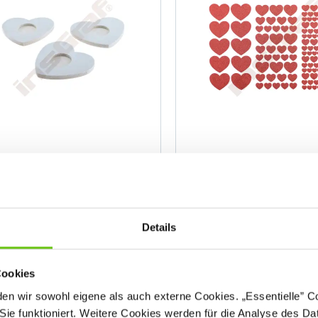
eelichthalter aus Holz, 3er-
Glitzersticker Herzen, 1
Set - Herzen
654120
6541
Produktnummer:
Produktnummer:
Details
Cookies
n wir sowohl eigene als auch externe Cookies. „Essentielle” Coo
2,90 €
6,20 €
1,20 €
drigster Preis der letzten 30 Tage
Sie funktioniert. Weitere Cookies werden für die Analyse des Dat