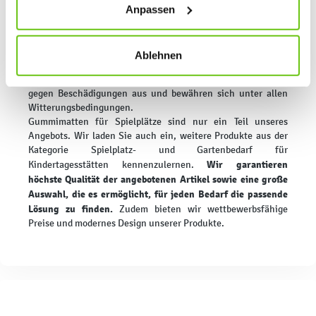
ein, unser Angebot näher kennenzulernen.
Anpassen
jederzeit ändern, indem Sie auf die Schaltfläche unten
Wir führen auch synthetische Randbegrenzungen für
links klicken. Weitere Informationen zur Datennutzung
Spielplätze, die so konzipiert wurden, dass sie maximale
finden Sie in unseren
Datenschutzrichtlinien
.
Sicherheit für Kinder während des Spielens gewährleisten.
Ablehnen
Sowohl diese als auch alle in unserem Sortiment verfügbaren
Oberflächen zeichnen sich durch hohe Widerstandsfähigkeit
gegen Beschädigungen aus und bewähren sich unter allen
Witterungsbedingungen.
Gummimatten für Spielplätze sind nur ein Teil unseres
Angebots. Wir laden Sie auch ein, weitere Produkte aus der
Kategorie Spielplatz- und Gartenbedarf für
Wir garantieren
Kindertagesstätten kennenzulernen.
höchste Qualität der angebotenen Artikel sowie eine große
Auswahl, die es ermöglicht, für jeden Bedarf die passende
Lösung zu finden.
Zudem bieten wir wettbewerbsfähige
Preise und modernes Design unserer Produkte.