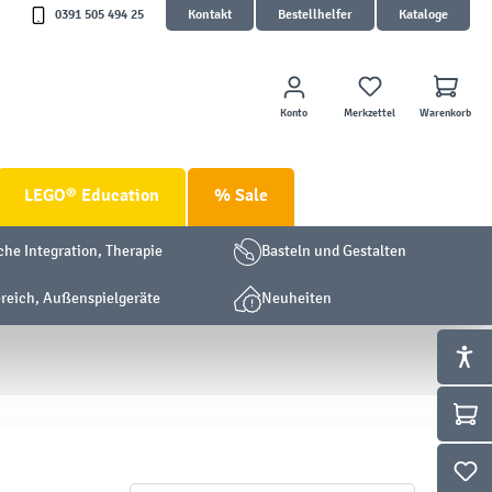
0391 505 494 25
Kontakt
Bestellhelfer
Kataloge
Konto
Merkzettel
Warenkorb
LEGO® Education
% Sale
che Integration, Therapie
Basteln und Gestalten
eich, Außenspielgeräte
Neuheiten