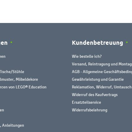
gen
Kundenbetreuung
een
Wie bestelle ich?
Versand, Reintragung und Montag
Tische/Stühle
AGB - Allgemeine Geschäftsbedi
almuster, Möbeldekore
Gewährleistung und Garantie
urcen von LEGO® Education
Reklamation, Widerruf, Umtausch
Widerruf des Kaufvertrags
Ersatzteilservice
nen
Widerrufsbelehrung
, Anleitungen