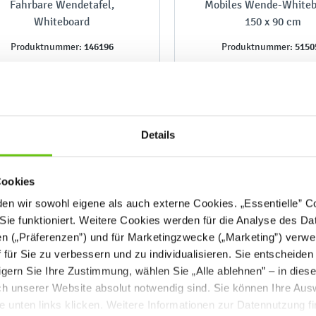
Fahrbare Wendetafel,
Mobiles Wende-Whiteb
Whiteboard
150 x 90 cm
146196
5150
Produktnummer:
Produktnummer:
Details
299,90 €
399,90 €
Cookies
n wir sowohl eigene als auch externe Cookies. „Essentielle” Coo
Sie funktioniert. Weitere Cookies werden für die Analyse des Dat
en („Präferenzen”) und für Marketingzwecke („Marketing”) verwe
ff für Sie zu verbessern und zu individualisieren. Sie entscheiden
gern Sie Ihre Zustimmung, wählen Sie „Alle ablehnen” – in dies
uch unserer Website absolut notwendig sind. Sie können Ihre Aus
he unten links klicken. Weitere Informationen zur Datennutzung f