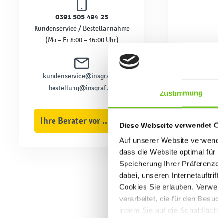
0391 505 494 25
Kundenservice / Bestellannahme
(Mo – Fr 8:00 – 16:00 Uhr)
kundenservice@insgraf.de
bestellung@insgraf.de
Zustimmung
Ihre Berater vor Ort
Diese Webseite verwendet 
Auf unserer Website verwende
dass die Website optimal für 
Speicherung Ihrer Präferenz
dabei, unseren Internetauftri
Cookies Sie erlauben. Verwei
verarbeitet, die für den Bes
indem Sie auf die Schaltfläc