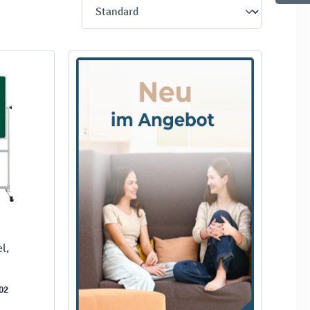
l,
02