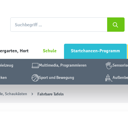
ergarten, Hort
Schule
Startchancen-Programm
pielzeug
Multimedia, Programmieren
Sensoris
cken
Sport und Bewegung
Außenber
de, Schaukästen
Fahrbare Tafeln