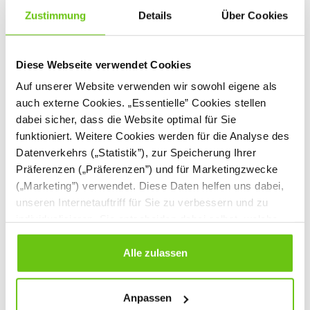
Zustimmung
Details
Über Cookies
Diese Webseite verwendet Cookies
Auf unserer Website verwenden wir sowohl eigene als
auch externe Cookies. „Essentielle” Cookies stellen
dabei sicher, dass die Website optimal für Sie
Rechen-Knöpfe
Bunte Scheiben
funktioniert. Weitere Cookies werden für die Analyse des
Datenverkehrs („Statistik”), zur Speicherung Ihrer
500033
500029
Produktnummer:
Produktnummer:
Präferenzen („Präferenzen”) und für Marketingzwecke
(„Marketing”) verwendet. Diese Daten helfen uns dabei,
unseren Internetauftriff für Sie zu verbessern und zu
27,90 €
19,90 €
individualisieren. Sie entscheiden dabei selbst, welche
Cookies Sie erlauben. Verweigern Sie Ihre Zustimmung,
wählen Sie „Alle ablehnen” – in diesem Fall werden nur
Alle zulassen
Daten verarbeitet, die für den Besuch unserer Website
absolut notwendig sind. Sie können Ihre Auswahl zudem
Anpassen
jederzeit ändern, indem Sie auf die Schaltfläche unten