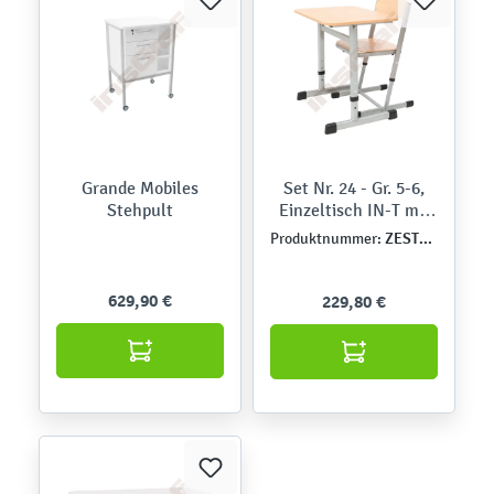
Grande Mobiles
Set Nr. 24 - Gr. 5-6,
Stehpult
Einzeltisch IN-T mit
Stuhl, hvstb., TH 71-
ZEST5248
Produktnummer:
76 cm
629,90 €
229,80 €