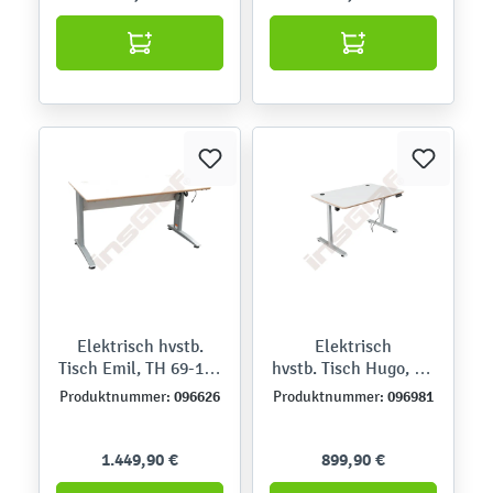
Elektrisch hvstb.
Elektrisch
Tisch Emil, TH 69-110
hvstb. Tisch Hugo, TH
cm, Sperrholzplatte,
70-117 cm,
096626
096981
Produktnummer:
Produktnummer:
abgerundete Ecken -
Sperrholzplatte,
alufarben - HPL weiß
abgerundete Ecken -
alufarben - HPL weiß
1.449,90 €
899,90 €