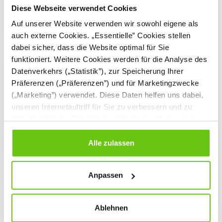
Diese Webseite verwendet Cookies
Auf unserer Website verwenden wir sowohl eigene als
auch externe Cookies. „Essentielle” Cookies stellen
dabei sicher, dass die Website optimal für Sie
funktioniert. Weitere Cookies werden für die Analyse des
Datenverkehrs („Statistik”), zur Speicherung Ihrer
Präferenzen („Präferenzen”) und für Marketingzwecke
(„Marketing”) verwendet. Diese Daten helfen uns dabei,
unseren Internetauftriff für Sie zu verbessern und zu
individualisieren. Sie entscheiden dabei selbst, welche
Set: Schüler-
Werkzeugwand zur
Werkbank mit
Werkbank, B 149 cm
Cookies Sie erlauben. Verweigern Sie Ihre Zustimmung,
Werkzeugwand und
ZEST5818
098354
wählen Sie „Alle ablehnen” – in diesem Fall werden nur
Alle zulassen
Produktnummer:
Produktnummer:
Behältern
Daten verarbeitet, die für den Besuch unserer Website
absolut notwendig sind. Sie können Ihre Auswahl zudem
572,80 €
179,90 €
Anpassen
jederzeit ändern, indem Sie auf die Schaltfläche unten
links klicken. Weitere Informationen zur Datennutzung
finden Sie in unseren
Datenschutzrichtlinien
.
Ablehnen