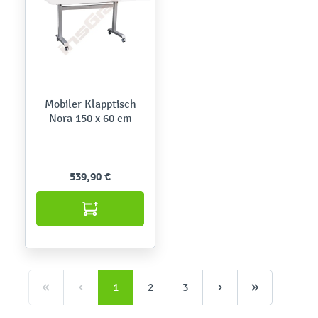
Mobiler Klapptisch
Nora 150 x 60 cm
539,90 €
1
2
3