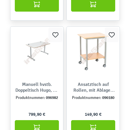
Manuell hvstb.
Ansatztisch auf
Doppeltisch Hugo, TH
Rollen, mit Ablage -
70-117 cm,
Ahorn E
096982
096180
Produktnummer:
Produktnummer:
Sperrholzplatte,
abgerundete Ecken -
alufarben - HPL weiß
799,90 €
149,90 €