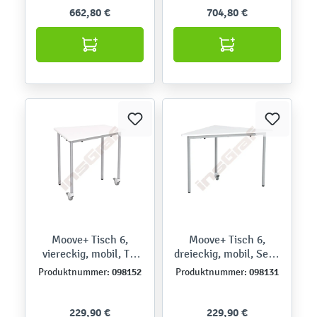
662,80 €
704,80 €
Moove+ Tisch 6,
Moove+ Tisch 6,
viereckig, mobil, TH
dreieckig, mobil, Seite
76 cm - weiß
90 cm, TH 76 cm -
098152
098131
Produktnummer:
Produktnummer:
weiß
229,90 €
229,90 €