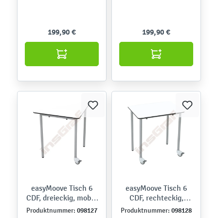
199,90 €
199,90 €
easyMoove Tisch 6
easyMoove Tisch 6
CDF, dreieckig, mobil,
CDF, rechteckig,
Seite 70 cm, TH 76 cm
mobil, 50 x 70 cm, TH
098127
098128
Produktnummer:
Produktnummer:
76 cm